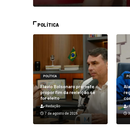
POLÍTICA
POLÍTICA
PO
alizará
 Rick ao
Flávio Bolsonaro promete
Ala
á em 25
propor fim da reeleição se
reg
for eleito
co
Redação
7 de agosto de 2026
3