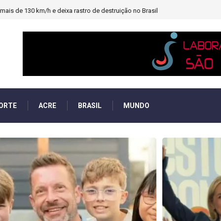
heiro e PF investigará emendas Pix
ORTE
ACRE
BRASIL
MUNDO