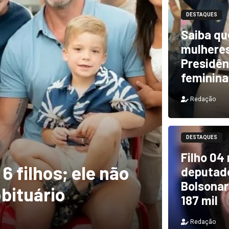
DESTAQUES
Saiba qu
mulheres
Presidên
feminina
Redação
DESTAQUES
m ventos de mais
DESTAQUES
Filho 04
a rastro de
TCU i
deputado
Bolsonar
il
e PF 
187 mil
Redação
Redação