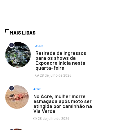
MAIS LIDAS
1
ACRE
Retirada de ingressos
para os shows da
Expoacre inicia nesta
quarta-feira
28 de julho de 2026
2
ACRE
No Acre, mulher morre
esmagada após moto ser
atingida por caminhão na
Via Verde
28 de julho de 2026