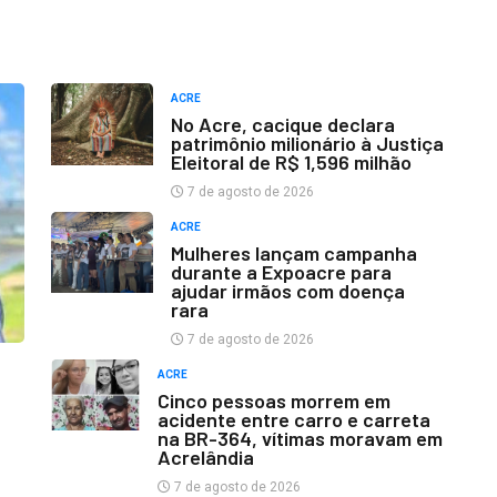
ACRE
No Acre, cacique declara
patrimônio milionário à Justiça
Eleitoral de R$ 1,596 milhão
7 de agosto de 2026
ACRE
Mulheres lançam campanha
durante a Expoacre para
ajudar irmãos com doença
rara
7 de agosto de 2026
ACRE
Cinco pessoas morrem em
acidente entre carro e carreta
na BR-364, vítimas moravam em
Acrelândia
7 de agosto de 2026