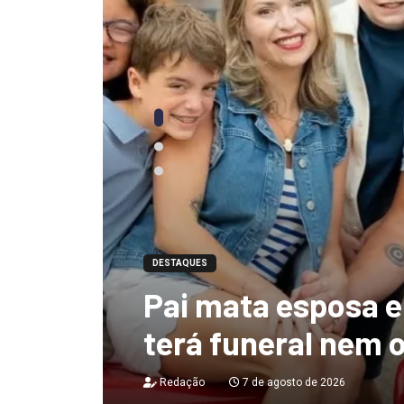
DESTAQUES
Ciclone-bomba te
 não
de 130 km/h e deix
destruição no Bras
Redação
7 de agosto de 2026