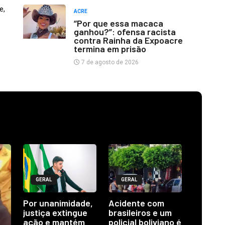
e,
ACRE
“Por que essa macaca
ganhou?”: ofensa racista
contra Rainha da Expoacre
termina em prisão
7 de agosto de 2026
GERAL
GERAL
Por unanimidade,
Acidente com
justiça extingue
brasileiros e um
ação e mantém
policial boliviano é