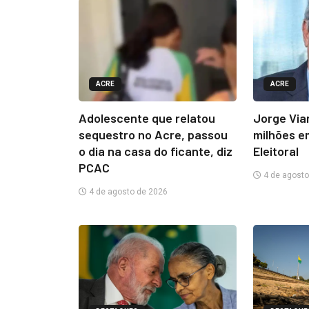
ACRE
ACRE
Adolescente que relatou
Jorge Via
sequestro no Acre, passou
milhões e
o dia na casa do ficante, diz
Eleitoral
PCAC
4 de agosto
4 de agosto de 2026