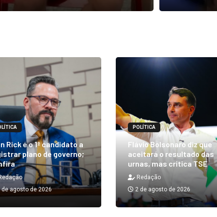
LÍTICA
POLÍTICA
n Rick é o 1º candidato a
Flávio Bolsonaro diz que
istrar plano de governo;
aceitará o resultado das
nfira
urnas, mas critica TSE
Redação
Redação
 de agosto de 2026
2 de agosto de 2026