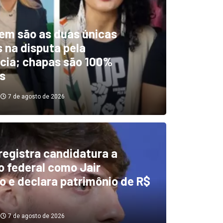
em são as duas únicas
 na disputa pela
cia; chapas são 100%
s
7 de agosto de 2026
 registra candidatura a
dentificou desvios de dinhei
 federal como Jair
o e declara patrimônio de R$
investigará emendas Pix
7 de agosto de 2026
7 de agosto de 2026