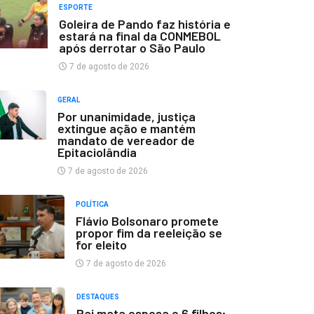
ESPORTE
Goleira de Pando faz história e
estará na final da CONMEBOL
após derrotar o São Paulo
7 de agosto de 2026
GERAL
Por unanimidade, justiça
extingue ação e mantém
mandato de vereador de
Epitaciolândia
7 de agosto de 2026
POLÍTICA
Flávio Bolsonaro promete
propor fim da reeleição se
for eleito
7 de agosto de 2026
DESTAQUES
Pai mata esposa e 6 filhos;