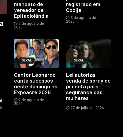
mandato de
registrado em
vereador de
Cobija
Epitaciolândia
3 de agosto de
ia
2026
7 de agosto de
2026
GERAL
GERAL
o
Cantor Leonardo
Lei autoriza
canta sucessos
venda de spray de
neste domingo na
pimenta para
Expoacre 2026
segurança das
mulheres
ar
2 de agosto de
2026
le,
27 de julho de 2026