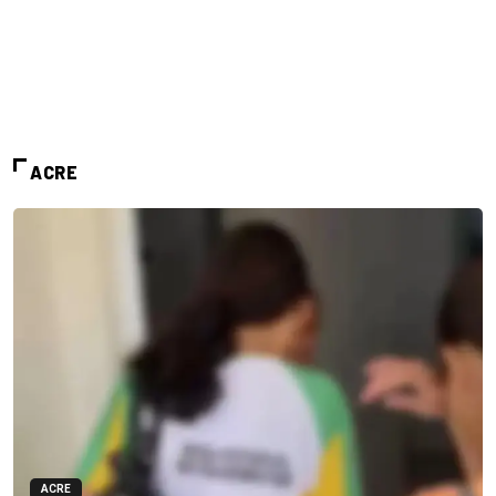
ACRE
ACRE