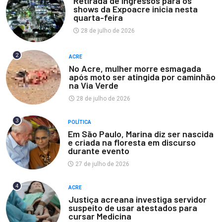
Retirada de ingressos para os
shows da Expoacre inicia nesta
quarta-feira
28 de julho de 2026
2
ACRE
No Acre, mulher morre esmagada
após moto ser atingida por caminhão
na Via Verde
28 de julho de 2026
3
POLÍTICA
Em São Paulo, Marina diz ser nascida
e criada na floresta em discurso
durante evento
27 de julho de 2026
4
ACRE
Justiça acreana investiga servidor
suspeito de usar atestados para
cursar Medicina