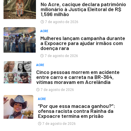
No Acre, cacique declara patrimônio
milionário à Justiça Eleitoral de R$
1,596 milhão
7 de agosto de 2026
ACRE
Mulheres lançam campanha durante
a Expoacre para ajudar irmãos com
doença rara
7 de agosto de 2026
ACRE
Cinco pessoas morrem em acidente
entre carro e carreta na BR-364,
vítimas moravam em Acrelândia
7 de agosto de 2026
ACRE
“Por que essa macaca ganhou?”:
ofensa racista contra Rainha da
Expoacre termina em prisão
7 de agosto de 2026