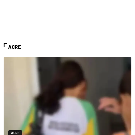
ACRE
ACRE