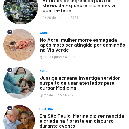
Retirada de ingressos para os
shows da Expoacre inicia nesta
quarta-feira
28 de julho de 2026
2
ACRE
No Acre, mulher morre esmagada
após moto ser atingida por caminhão
na Via Verde
28 de julho de 2026
3
ACRE
Justiça acreana investiga servidor
suspeito de usar atestados para
cursar Medicina
27 de julho de 2026
4
POLÍTICA
Em São Paulo, Marina diz ser nascida
e criada na floresta em discurso
durante evento