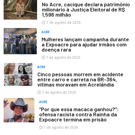
No Acre, cacique declara patrimônio
milionário à Justiça Eleitoral de R$
1,596 milhão
7 de agosto de 2026
ACRE
Mulheres lançam campanha durante
a Expoacre para ajudar irmãos com
doença rara
7 de agosto de 2026
ACRE
Cinco pessoas morrem em acidente
entre carro e carreta na BR-364,
vítimas moravam em Acrelândia
7 de agosto de 2026
ACRE
“Por que essa macaca ganhou?”:
ofensa racista contra Rainha da
Expoacre termina em prisão
7 de agosto de 2026