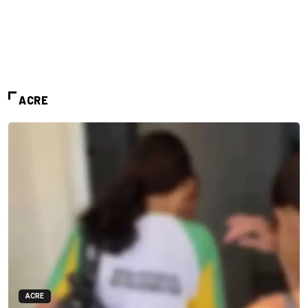
ACRE
ACRE