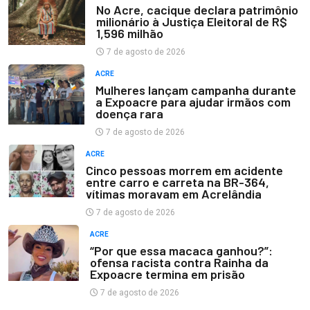
No Acre, cacique declara patrimônio
milionário à Justiça Eleitoral de R$
1,596 milhão
7 de agosto de 2026
ACRE
Mulheres lançam campanha durante
a Expoacre para ajudar irmãos com
doença rara
7 de agosto de 2026
ACRE
Cinco pessoas morrem em acidente
entre carro e carreta na BR-364,
vítimas moravam em Acrelândia
7 de agosto de 2026
ACRE
“Por que essa macaca ganhou?”:
ofensa racista contra Rainha da
Expoacre termina em prisão
7 de agosto de 2026