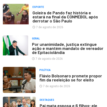
ESPORTE
Goleira de Pando faz história e
estará na final da CONMEBOL após
derrotar o São Paulo
7 de agosto de 2026
GERAL
Por unanimidade, justiça extingue
ação e mantém mandato de vereador
de Epitaciolândia
7 de agosto de 2026
POLÍTICA
Flávio Bolsonaro promete propor
fim da reeleição se for eleito
7 de agosto de 2026
DESTAQUES
Pai mata esposa e 6 filhos; ele