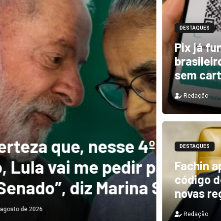
DESTAQUES
Pix já f
brasilei
sem car
Redação
DESTAQUES
e, nesse 4º
Novo 
DESTAQUES
 me pedir para
forte
Fachin a
código de
diz Marina Silva
provo
novas re
Redação
Redação