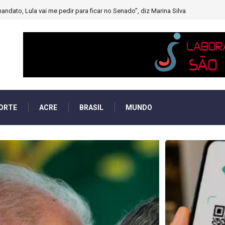
muito forte’ diminuindo chuvas e provocando secas de rios
ORTE
ACRE
BRASIL
MUNDO