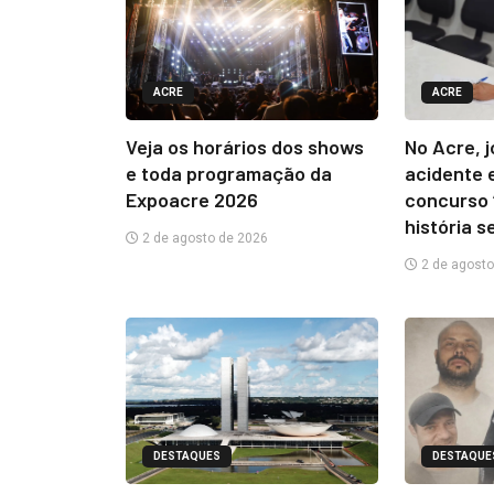
ACRE
ACRE
Veja os horários dos shows
No Acre, 
e toda programação da
acidente 
Expoacre 2026
concurso 
história s
2 de agosto de 2026
2 de agosto
DESTAQUES
DESTAQUE