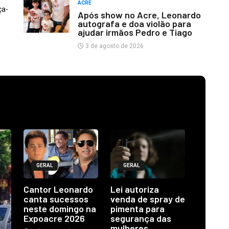
ACRE
ça-
Após show no Acre, Leonardo
autografa e doa violão para
ajudar irmãos Pedro e Tiago
3 de agosto de 2026
GERAL
GERAL
Cantor Leonardo
Lei autoriza
canta sucessos
venda de spray de
neste domingo na
pimenta para
Expoacre 2026
segurança das
mulheres