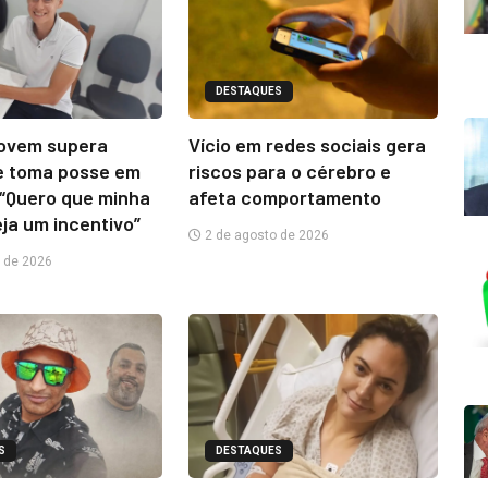
DESTAQUES
jovem supera
Vício em redes sociais gera
e toma posse em
riscos para o cérebro e
“Quero que minha
afeta comportamento
eja um incentivo”
2 de agosto de 2026
 de 2026
S
DESTAQUES