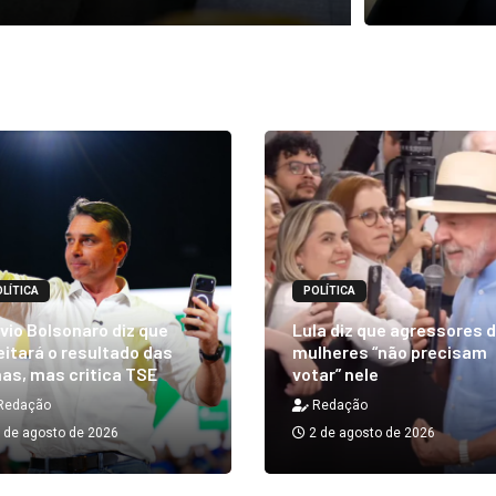
LÍTICA
POLÍTICA
vio Bolsonaro diz que
Lula diz que agressores 
itará o resultado das
mulheres “não precisam
as, mas critica TSE
votar” nele
Redação
Redação
 de agosto de 2026
2 de agosto de 2026