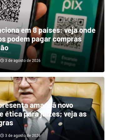
unciona em 8 países: veja onde
ros podem pagar compras
tão
3 de agosto de 2026
boletim indica El Niño ‘muit
’ diminuindo chuvas e
presenta amanhã novo
 ética para juízes; veja as
cando secas de rios
gras
3 de agosto de 2026
3 de agosto de 2026