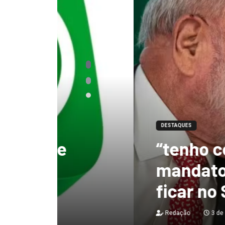
DESTAQUES
“tenho certeza qu
mandato, Lula vai
ficar no Senado”, 
Redação
3 de agosto de 2026