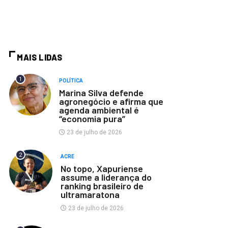
MAIS LIDAS
1
POLÍTICA
Marina Silva defende
agronegócio e afirma que
agenda ambiental é
“economia pura”
23 de julho de 2026
2
ACRE
No topo, Xapuriense
assume a liderança do
ranking brasileiro de
ultramaratona
23 de julho de 2026