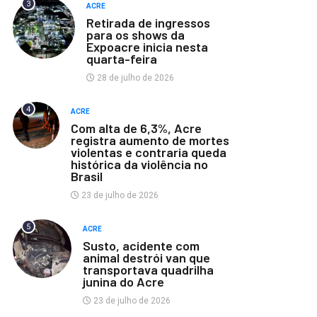
3
ACRE
Retirada de ingressos
para os shows da
Expoacre inicia nesta
quarta-feira
28 de julho de 2026
4
ACRE
Com alta de 6,3%, Acre
registra aumento de mortes
violentas e contraria queda
histórica da violência no
Brasil
23 de julho de 2026
5
ACRE
Susto, acidente com
animal destrói van que
transportava quadrilha
junina do Acre
23 de julho de 2026