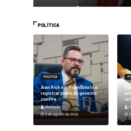
POLÍTICA
POLÍTICA
PO
m quibe
Alan Rick é o 1º candidato a
Flá
ue, na
registrar plano de governo;
ace
confira
urn
Redação
3 de agosto de 2026
2