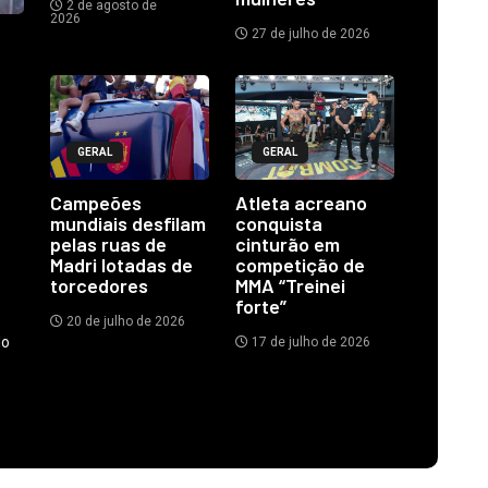
2 de agosto de
2026
27 de julho de 2026
GERAL
GERAL
Campeões
Atleta acreano
mundiais desfilam
conquista
pelas ruas de
cinturão em
Madri lotadas de
competição de
torcedores
MMA “Treinei
forte”
20 de julho de 2026
do
17 de julho de 2026
.