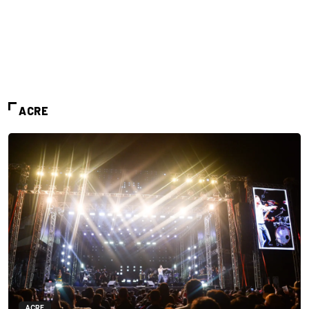
ACRE
ACRE