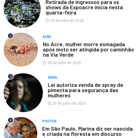
Retirada de ingressos para os
shows da Expoacre inicia nesta
quarta-feira
28 de julho de 2026
2
ACRE
No Acre, mulher morre esmagada
após moto ser atingida por caminhão
na Via Verde
28 de julho de 2026
3
GERAL
Lei autoriza venda de spray de
pimenta para segurança das
mulheres
27 de julho de 2026
4
POLÍTICA
Em São Paulo, Marina diz ser nascida
e criada na floresta em discurso