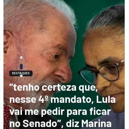
DESTAQUES
Novo boletim indica El
Niño ‘muito forte’
diminuindo chuvas e
provocando secas de