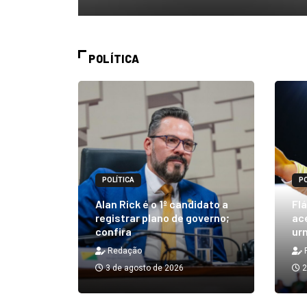
POLÍTICA
POLÍTICA
PO
m quibe
Alan Rick é o 1º candidato a
Flá
ue, na
registrar plano de governo;
ace
confira
urn
Redação
3 de agosto de 2026
2