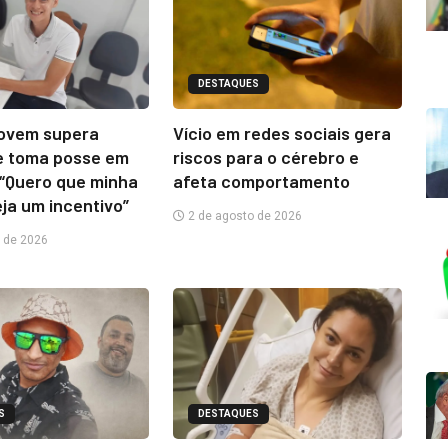
DESTAQUES
jovem supera
Vício em redes sociais gera
e toma posse em
riscos para o cérebro e
“Quero que minha
afeta comportamento
eja um incentivo”
2 de agosto de 2026
 de 2026
S
DESTAQUES