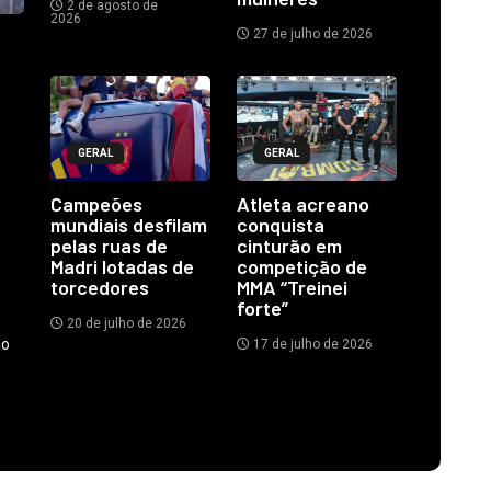
2 de agosto de
2026
27 de julho de 2026
GERAL
GERAL
Campeões
Atleta acreano
mundiais desfilam
conquista
pelas ruas de
cinturão em
Madri lotadas de
competição de
torcedores
MMA “Treinei
forte”
20 de julho de 2026
do
17 de julho de 2026
.