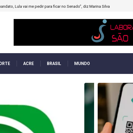
muito forte’ diminuindo chuvas e provocando secas de rios
ORTE
ACRE
BRASIL
MUNDO