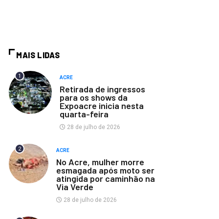
MAIS LIDAS
1
ACRE
Retirada de ingressos
para os shows da
Expoacre inicia nesta
quarta-feira
28 de julho de 2026
2
ACRE
No Acre, mulher morre
esmagada após moto ser
atingida por caminhão na
Via Verde
28 de julho de 2026