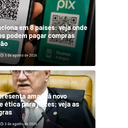
unciona em 8 países: veja onde
ros podem pagar compras
tão
3 de agosto de 2026
boletim indica El Niño ‘muit
’ diminuindo chuvas e
presenta amanhã novo
 ética para juízes; veja as
cando secas de rios
gras
3 de agosto de 2026
3 de agosto de 2026