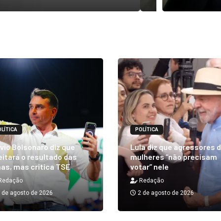
LÍTICA
POLÍTICA
vio Bolsonaro diz que
Lula diz que agressores 
itará o resultado das
mulheres “não precisam
as, mas critica TSE
votar” nele
Redação
Redação
 de agosto de 2026
2 de agosto de 2026