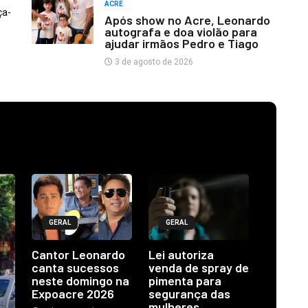
ACRE
ça-
Após show no Acre, Leonardo
autografa e doa violão para
ajudar irmãos Pedro e Tiago
3 de agosto de 2026
GERAL
GERAL
Cantor Leonardo
Lei autoriza
canta sucessos
venda de spray de
neste domingo na
pimenta para
Expoacre 2026
segurança das
mulheres