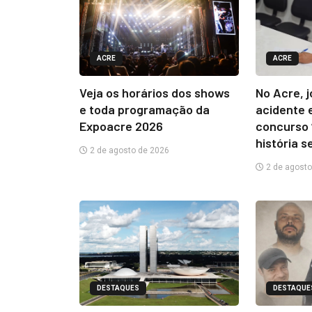
ACRE
ACRE
Veja os horários dos shows
No Acre, 
e toda programação da
acidente 
Expoacre 2026
concurso 
história s
2 de agosto de 2026
2 de agosto
DESTAQUES
DESTAQUE