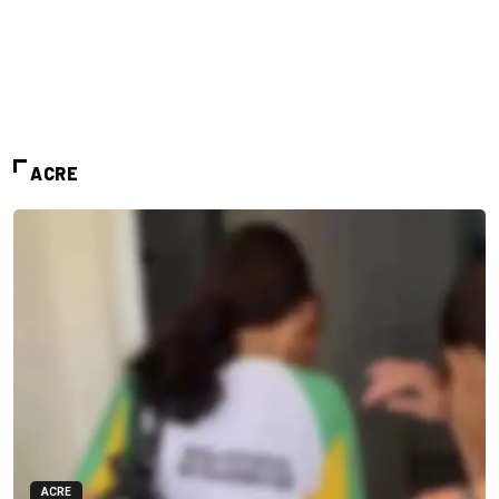
ACRE
ACRE