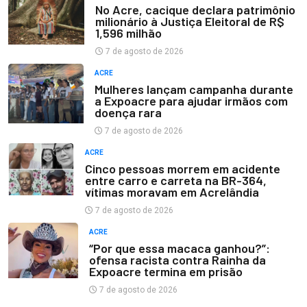
No Acre, cacique declara patrimônio
milionário à Justiça Eleitoral de R$
1,596 milhão
7 de agosto de 2026
ACRE
Mulheres lançam campanha durante
a Expoacre para ajudar irmãos com
doença rara
7 de agosto de 2026
ACRE
Cinco pessoas morrem em acidente
entre carro e carreta na BR-364,
vítimas moravam em Acrelândia
7 de agosto de 2026
ACRE
“Por que essa macaca ganhou?”:
ofensa racista contra Rainha da
Expoacre termina em prisão
7 de agosto de 2026