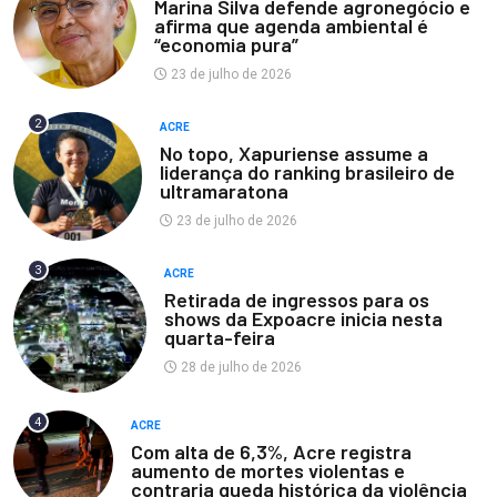
Marina Silva defende agronegócio e
afirma que agenda ambiental é
“economia pura”
23 de julho de 2026
2
ACRE
No topo, Xapuriense assume a
liderança do ranking brasileiro de
ultramaratona
23 de julho de 2026
3
ACRE
Retirada de ingressos para os
shows da Expoacre inicia nesta
quarta-feira
28 de julho de 2026
4
ACRE
Com alta de 6,3%, Acre registra
aumento de mortes violentas e
contraria queda histórica da violência