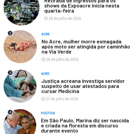
Retirada de ingressos para os
shows da Expoacre inicia nesta
quarta-feira
28 de julho de 2026
2
ACRE
No Acre, mulher morre esmagada
após moto ser atingida por caminhão
na Via Verde
28 de julho de 2026
3
ACRE
Justiça acreana investiga servidor
suspeito de usar atestados para
cursar Medicina
27 de julho de 2026
4
POLÍTICA
Em São Paulo, Marina diz ser nascida
e criada na floresta em discurso
durante evento