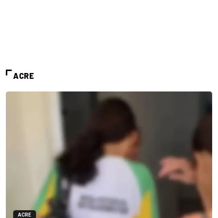
ACRE
ACRE