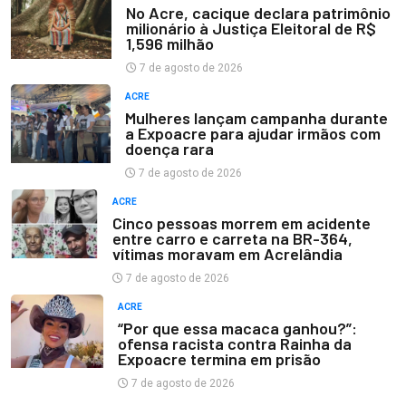
No Acre, cacique declara patrimônio
milionário à Justiça Eleitoral de R$
1,596 milhão
7 de agosto de 2026
ACRE
Mulheres lançam campanha durante
a Expoacre para ajudar irmãos com
doença rara
7 de agosto de 2026
ACRE
Cinco pessoas morrem em acidente
entre carro e carreta na BR-364,
vítimas moravam em Acrelândia
7 de agosto de 2026
ACRE
“Por que essa macaca ganhou?”:
ofensa racista contra Rainha da
Expoacre termina em prisão
7 de agosto de 2026