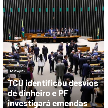
DESTAQUES
TCU identificou desvios
de dinheiro e PF
investigará emendas