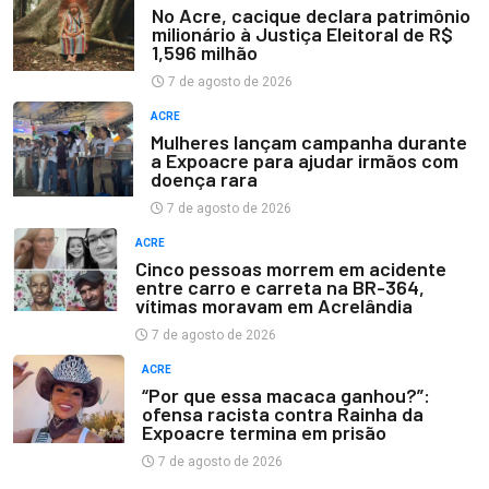
No Acre, cacique declara patrimônio
milionário à Justiça Eleitoral de R$
1,596 milhão
7 de agosto de 2026
ACRE
Mulheres lançam campanha durante
a Expoacre para ajudar irmãos com
doença rara
7 de agosto de 2026
ACRE
Cinco pessoas morrem em acidente
entre carro e carreta na BR-364,
vítimas moravam em Acrelândia
7 de agosto de 2026
ACRE
“Por que essa macaca ganhou?”:
ofensa racista contra Rainha da
Expoacre termina em prisão
7 de agosto de 2026