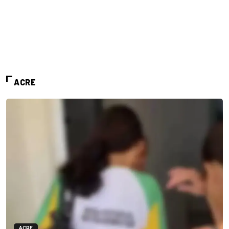
ACRE
ACRE