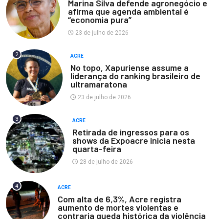
Marina Silva defende agronegócio e
afirma que agenda ambiental é
“economia pura”
23 de julho de 2026
2
ACRE
No topo, Xapuriense assume a
liderança do ranking brasileiro de
ultramaratona
23 de julho de 2026
3
ACRE
Retirada de ingressos para os
shows da Expoacre inicia nesta
quarta-feira
28 de julho de 2026
4
ACRE
Com alta de 6,3%, Acre registra
aumento de mortes violentas e
contraria queda histórica da violência