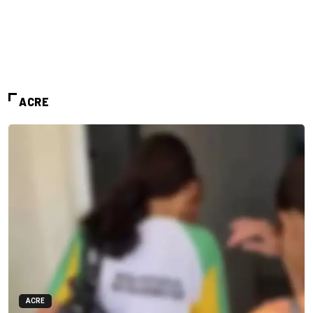
ACRE
ACRE