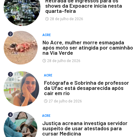
Retirada de ingressos para os
shows da Expoacre inicia nesta
quarta-feira
28 de julho de 2026
2
ACRE
No Acre, mulher morre esmagada
após moto ser atingida por caminhão
na Via Verde
28 de julho de 2026
3
ACRE
Fotógrafa e Sobrinha de professor
da Ufac está desaparecida após
cair em rio
27 de julho de 2026
4
ACRE
Justiça acreana investiga servidor
suspeito de usar atestados para
cursar Medicina