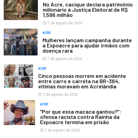
No Acre, cacique declara patrimônio
milionário à Justiça Eleitoral de R$
1,596 milhão
7 de agosto de 2026
ACRE
Mulheres lançam campanha durante
a Expoacre para ajudar irmãos com
doença rara
7 de agosto de 2026
ACRE
Cinco pessoas morrem em acidente
entre carro e carreta na BR-364,
vítimas moravam em Acrelândia
7 de agosto de 2026
ACRE
“Por que essa macaca ganhou?”:
ofensa racista contra Rainha da
Expoacre termina em prisão
7 de agosto de 2026