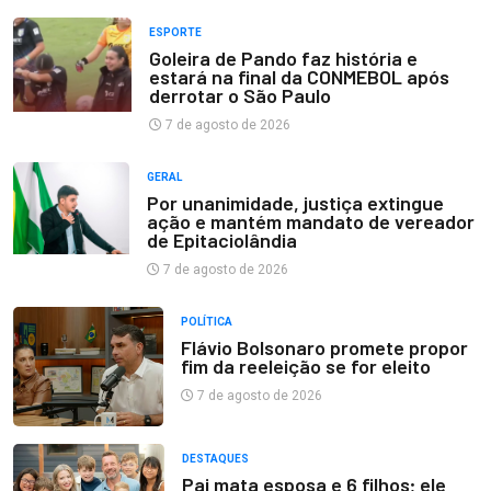
ESPORTE
Goleira de Pando faz história e
estará na final da CONMEBOL após
derrotar o São Paulo
7 de agosto de 2026
GERAL
Por unanimidade, justiça extingue
ação e mantém mandato de vereador
de Epitaciolândia
7 de agosto de 2026
POLÍTICA
Flávio Bolsonaro promete propor
fim da reeleição se for eleito
7 de agosto de 2026
DESTAQUES
Pai mata esposa e 6 filhos; ele