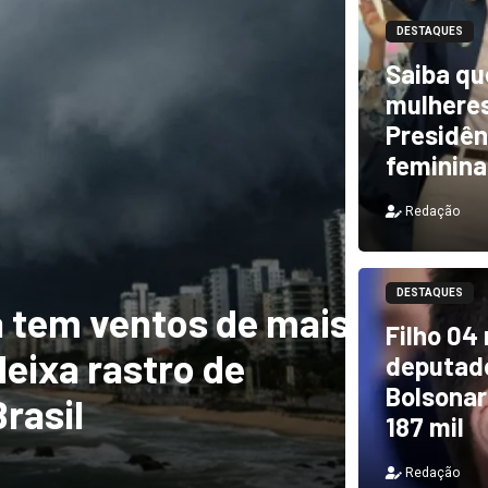
DESTAQUES
Saiba qu
mulheres
Presidên
feminina
Redação
DESTAQUES
m ventos de mais
DESTAQUES
Filho 04
a rastro de
TCU i
deputado
Bolsonar
il
e PF 
187 mil
Redação
Redação