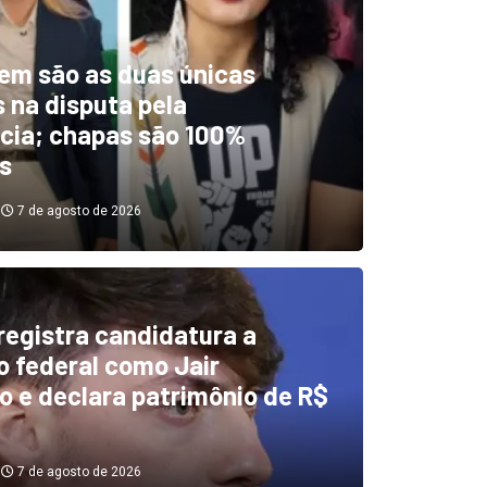
em são as duas únicas
 na disputa pela
cia; chapas são 100%
s
7 de agosto de 2026
 registra candidatura a
dentificou desvios de dinhei
 federal como Jair
o e declara patrimônio de R$
investigará emendas Pix
7 de agosto de 2026
7 de agosto de 2026