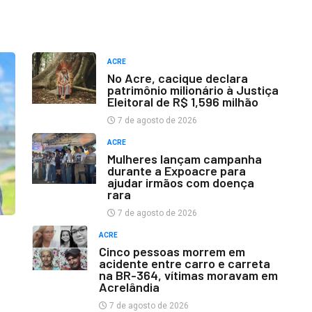
ACRE
No Acre, cacique declara
patrimônio milionário à Justiça
Eleitoral de R$ 1,596 milhão
7 de agosto de 2026
ACRE
Mulheres lançam campanha
durante a Expoacre para
ajudar irmãos com doença
rara
7 de agosto de 2026
ACRE
Cinco pessoas morrem em
acidente entre carro e carreta
na BR-364, vítimas moravam em
Acrelândia
7 de agosto de 2026