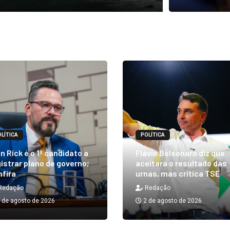
LÍTICA
POLÍTICA
n Rick é o 1º candidato a
Flávio Bolsonaro diz que
istrar plano de governo;
aceitará o resultado das
nfira
urnas, mas critica TSE
Redação
Redação
 de agosto de 2026
2 de agosto de 2026