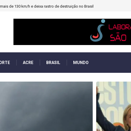
heiro e PF investigará emendas Pix
ORTE
ACRE
BRASIL
MUNDO