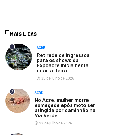
MAIS LIDAS
1
ACRE
Retirada de ingressos
para os shows da
Expoacre inicia nesta
quarta-feira
28 de julho de 2026
2
ACRE
No Acre, mulher morre
esmagada após moto ser
atingida por caminhão na
Via Verde
28 de julho de 2026