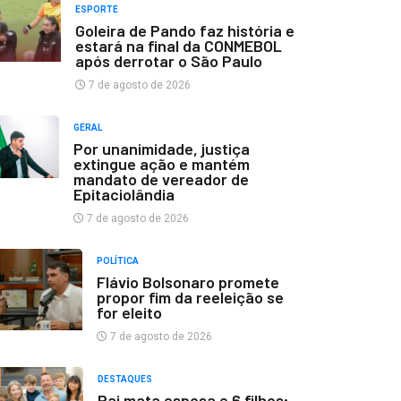
ESPORTE
Goleira de Pando faz história e
estará na final da CONMEBOL
após derrotar o São Paulo
7 de agosto de 2026
GERAL
Por unanimidade, justiça
extingue ação e mantém
mandato de vereador de
Epitaciolândia
7 de agosto de 2026
POLÍTICA
Flávio Bolsonaro promete
propor fim da reeleição se
for eleito
7 de agosto de 2026
DESTAQUES
Pai mata esposa e 6 filhos;