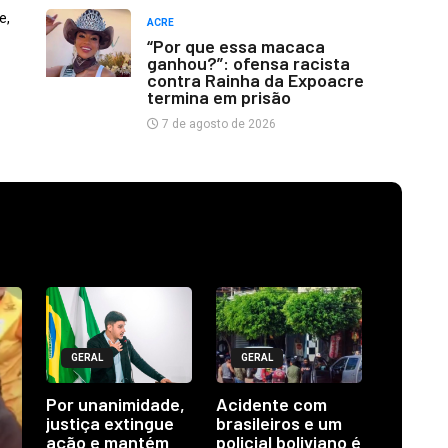
e,
ACRE
“Por que essa macaca
ganhou?”: ofensa racista
contra Rainha da Expoacre
termina em prisão
7 de agosto de 2026
GERAL
GERAL
Por unanimidade,
Acidente com
justiça extingue
brasileiros e um
ação e mantém
policial boliviano é