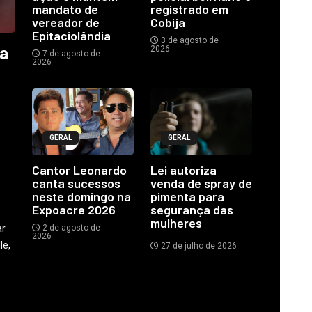
mandato de
registrado em
vereador de
Cobija
Epitaciolândia
3 de agosto de
ia
2026
7 de agosto de
2026
GERAL
GERAL
o
Cantor Leonardo
Lei autoriza
canta sucessos
venda de spray de
neste domingo na
pimenta para
Expoacre 2026
segurança das
mulheres
ar
2 de agosto de
2026
le,
27 de julho de 2026