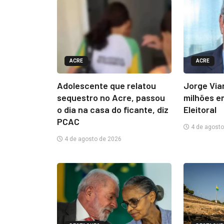
ACRE
ACRE
Adolescente que relatou
Jorge Via
sequestro no Acre, passou
milhões e
o dia na casa do ficante, diz
Eleitoral
PCAC
4 de agosto
4 de agosto de 2026