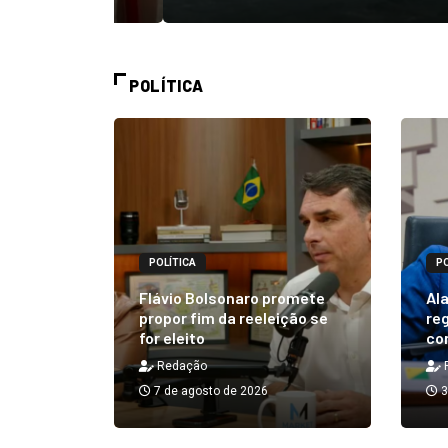
POLÍTICA
POLÍTICA
PO
alizará
 Rick ao
Flávio Bolsonaro promete
Ala
á em 25
propor fim da reeleição se
reg
for eleito
co
Redação
7 de agosto de 2026
3