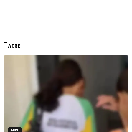
ACRE
ACRE