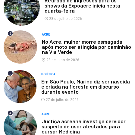
Retirada de ingressos para os
shows da Expoacre inicia nesta
quarta-feira
28 de julho de 2026
2
ACRE
No Acre, mulher morre esmagada
após moto ser atingida por caminhão
na Via Verde
28 de julho de 2026
3
POLÍTICA
Em São Paulo, Marina diz ser nascida
e criada na floresta em discurso
durante evento
27 de julho de 2026
4
ACRE
Justiça acreana investiga servidor
suspeito de usar atestados para
cursar Medicina