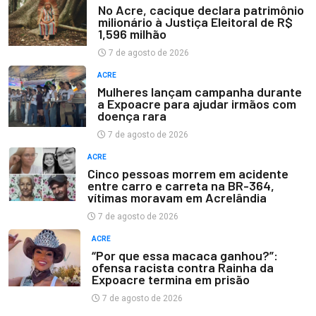
No Acre, cacique declara patrimônio
milionário à Justiça Eleitoral de R$
1,596 milhão
7 de agosto de 2026
ACRE
Mulheres lançam campanha durante
a Expoacre para ajudar irmãos com
doença rara
7 de agosto de 2026
ACRE
Cinco pessoas morrem em acidente
entre carro e carreta na BR-364,
vítimas moravam em Acrelândia
7 de agosto de 2026
ACRE
“Por que essa macaca ganhou?”:
ofensa racista contra Rainha da
Expoacre termina em prisão
7 de agosto de 2026