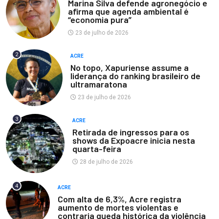
Marina Silva defende agronegócio e
afirma que agenda ambiental é
“economia pura”
23 de julho de 2026
2
ACRE
No topo, Xapuriense assume a
liderança do ranking brasileiro de
ultramaratona
23 de julho de 2026
3
ACRE
Retirada de ingressos para os
shows da Expoacre inicia nesta
quarta-feira
28 de julho de 2026
4
ACRE
Com alta de 6,3%, Acre registra
aumento de mortes violentas e
contraria queda histórica da violência