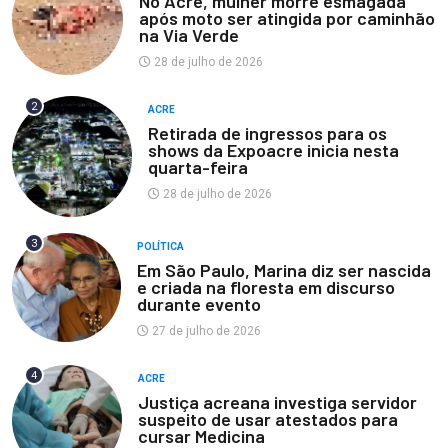
No Acre, mulher morre esmagada
após moto ser atingida por caminhão
na Via Verde
28 de julho de 2026
2
ACRE
Retirada de ingressos para os
shows da Expoacre inicia nesta
quarta-feira
28 de julho de 2026
3
POLÍTICA
Em São Paulo, Marina diz ser nascida
e criada na floresta em discurso
durante evento
27 de julho de 2026
4
ACRE
Justiça acreana investiga servidor
suspeito de usar atestados para
cursar Medicina