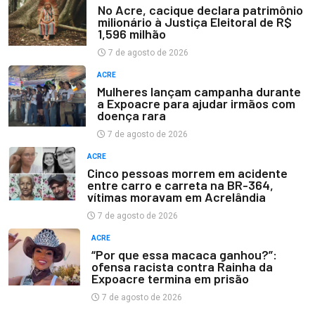
No Acre, cacique declara patrimônio
milionário à Justiça Eleitoral de R$
1,596 milhão
7 de agosto de 2026
ACRE
Mulheres lançam campanha durante
a Expoacre para ajudar irmãos com
doença rara
7 de agosto de 2026
ACRE
Cinco pessoas morrem em acidente
entre carro e carreta na BR-364,
vítimas moravam em Acrelândia
7 de agosto de 2026
ACRE
“Por que essa macaca ganhou?”:
ofensa racista contra Rainha da
Expoacre termina em prisão
7 de agosto de 2026