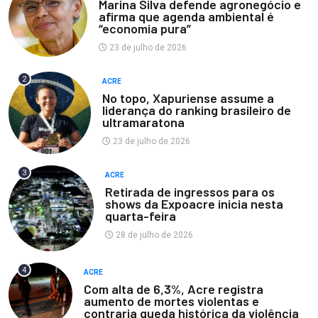
Marina Silva defende agronegócio e
afirma que agenda ambiental é
“economia pura”
23 de julho de 2026
2
ACRE
No topo, Xapuriense assume a
liderança do ranking brasileiro de
ultramaratona
23 de julho de 2026
3
ACRE
Retirada de ingressos para os
shows da Expoacre inicia nesta
quarta-feira
28 de julho de 2026
4
ACRE
Com alta de 6,3%, Acre registra
aumento de mortes violentas e
contraria queda histórica da violência