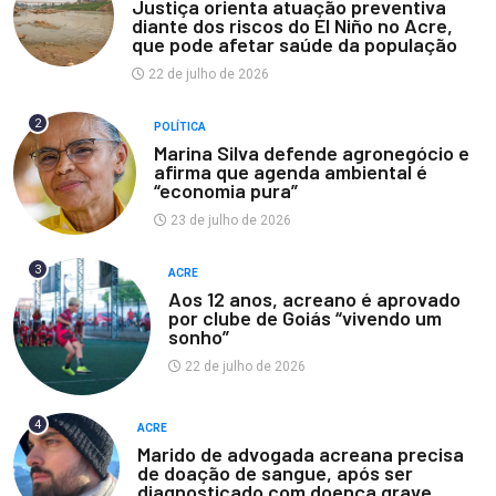
Justiça orienta atuação preventiva
diante dos riscos do El Niño no Acre,
que pode afetar saúde da população
22 de julho de 2026
2
POLÍTICA
Marina Silva defende agronegócio e
afirma que agenda ambiental é
“economia pura”
23 de julho de 2026
3
ACRE
Aos 12 anos, acreano é aprovado
por clube de Goiás “vivendo um
sonho”
22 de julho de 2026
4
ACRE
Marido de advogada acreana precisa
de doação de sangue, após ser
diagnosticado com doença grave