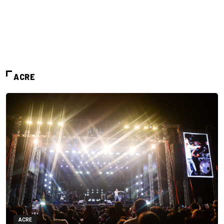
ACRE
ACRE