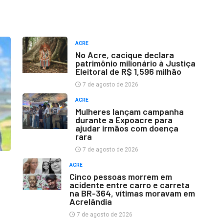
ACRE
No Acre, cacique declara
patrimônio milionário à Justiça
Eleitoral de R$ 1,596 milhão
7 de agosto de 2026
ACRE
Mulheres lançam campanha
durante a Expoacre para
ajudar irmãos com doença
rara
7 de agosto de 2026
ACRE
Cinco pessoas morrem em
acidente entre carro e carreta
na BR-364, vítimas moravam em
Acrelândia
7 de agosto de 2026