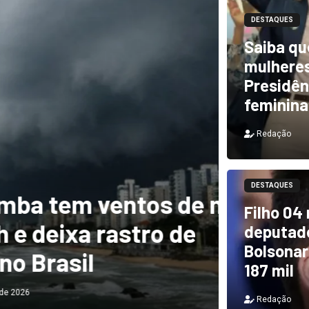
DESTAQUES
Saiba qu
mulheres
Presidên
feminina
Redação
DESTAQUES
m ventos de mais
DESTAQUES
Filho 04
a rastro de
TCU i
deputado
Bolsonar
il
e PF 
187 mil
Redação
Redação