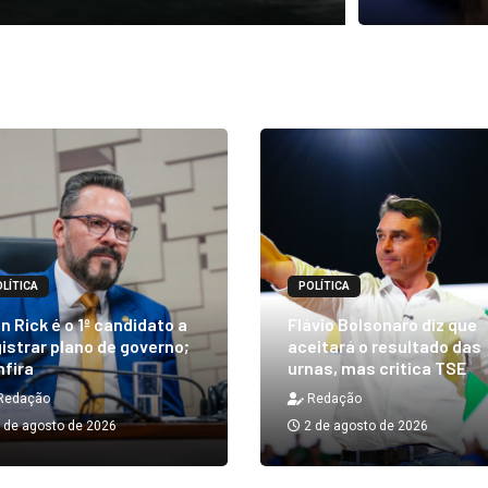
LÍTICA
POLÍTICA
n Rick é o 1º candidato a
Flávio Bolsonaro diz que
istrar plano de governo;
aceitará o resultado das
nfira
urnas, mas critica TSE
Redação
Redação
 de agosto de 2026
2 de agosto de 2026