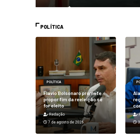
POLÍTICA
POLÍTICA
PO
alizará
 Rick ao
Flávio Bolsonaro promete
Ala
á em 25
propor fim da reeleição se
reg
for eleito
co
Redação
7 de agosto de 2026
3