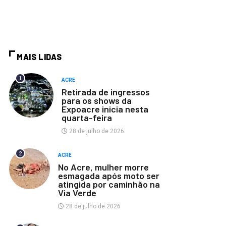
MAIS LIDAS
1
ACRE
Retirada de ingressos
para os shows da
Expoacre inicia nesta
quarta-feira
28 de julho de 2026
2
ACRE
No Acre, mulher morre
esmagada após moto ser
atingida por caminhão na
Via Verde
28 de julho de 2026