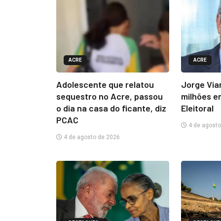
ACRE
ACRE
Adolescente que relatou
Jorge Via
sequestro no Acre, passou
milhões e
o dia na casa do ficante, diz
Eleitoral
PCAC
4 de agosto
4 de agosto de 2026