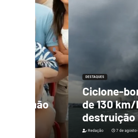
DESTAQUES
Ciclone-bomba te
 não
de 130 km/h e deix
destruição no Bras
Redação
7 de agosto de 2026