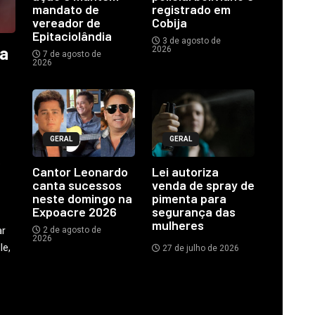
mandato de
registrado em
vereador de
Cobija
Epitaciolândia
3 de agosto de
ia
2026
7 de agosto de
2026
GERAL
GERAL
o
Cantor Leonardo
Lei autoriza
canta sucessos
venda de spray de
neste domingo na
pimenta para
Expoacre 2026
segurança das
mulheres
ar
2 de agosto de
2026
le,
27 de julho de 2026