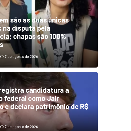
em são as duas únicas
 na disputa pela
cia; chapas são 100%
s
7 de agosto de 2026
 registra candidatura a
dentificou desvios de dinhei
 federal como Jair
o e declara patrimônio de R$
investigará emendas Pix
7 de agosto de 2026
7 de agosto de 2026