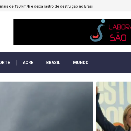
heiro e PF investigará emendas Pix
ORTE
ACRE
BRASIL
MUNDO