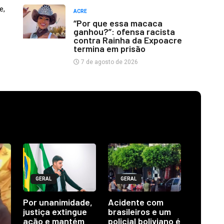
e,
ACRE
“Por que essa macaca
ganhou?”: ofensa racista
contra Rainha da Expoacre
termina em prisão
7 de agosto de 2026
GERAL
GERAL
Por unanimidade,
Acidente com
justiça extingue
brasileiros e um
ação e mantém
policial boliviano é