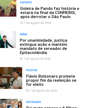
ESPORTE
Goleira de Pando faz história e
estará na final da CONMEBOL
após derrotar o São Paulo
7 de agosto de 2026
GERAL
Por unanimidade, justiça
extingue ação e mantém
mandato de vereador de
Epitaciolândia
7 de agosto de 2026
POLÍTICA
Flávio Bolsonaro promete
propor fim da reeleição se
for eleito
7 de agosto de 2026
DESTAQUES
Pai mata esposa e 6 filhos;