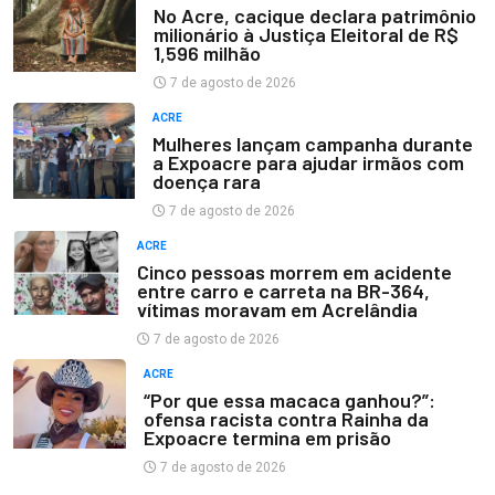
No Acre, cacique declara patrimônio
milionário à Justiça Eleitoral de R$
1,596 milhão
7 de agosto de 2026
ACRE
Mulheres lançam campanha durante
a Expoacre para ajudar irmãos com
doença rara
7 de agosto de 2026
ACRE
Cinco pessoas morrem em acidente
entre carro e carreta na BR-364,
vítimas moravam em Acrelândia
7 de agosto de 2026
ACRE
“Por que essa macaca ganhou?”:
ofensa racista contra Rainha da
Expoacre termina em prisão
7 de agosto de 2026