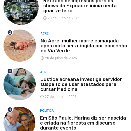
Retirada de ingressos para os
shows da Expoacre inicia nesta
quarta-feira
28 de julho de 2026
2
ACRE
No Acre, mulher morre esmagada
após moto ser atingida por caminhão
na Via Verde
28 de julho de 2026
3
ACRE
Justiça acreana investiga servidor
suspeito de usar atestados para
cursar Medicina
27 de julho de 2026
4
POLÍTICA
Em São Paulo, Marina diz ser nascida
e criada na floresta em discurso
durante evento