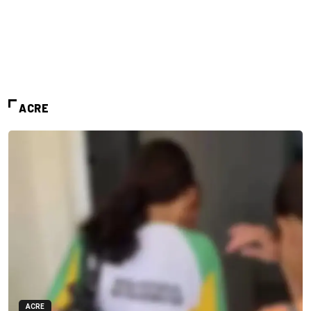
ACRE
ACRE