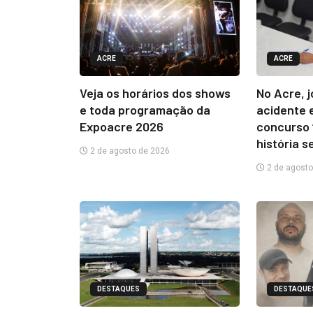
ACRE
ACRE
Veja os horários dos shows
No Acre, 
e toda programação da
acidente 
Expoacre 2026
concurso 
história s
2 de agosto de 2026
2 de agosto
DESTAQUES
DESTAQUE