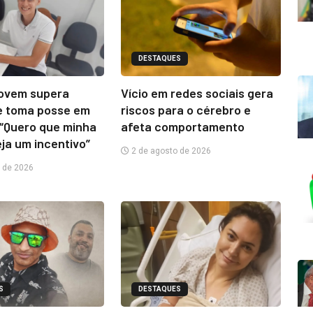
DESTAQUES
jovem supera
Vício em redes sociais gera
e toma posse em
riscos para o cérebro e
“Quero que minha
afeta comportamento
eja um incentivo”
2 de agosto de 2026
 de 2026
S
DESTAQUES