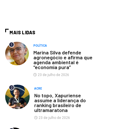
MAIS LIDAS
1
POLÍTICA
Marina Silva defende
agronegócio e afirma que
agenda ambiental é
“economia pura”
23 de julho de 2026
2
ACRE
No topo, Xapuriense
assume a liderança do
ranking brasileiro de
ultramaratona
23 de julho de 2026