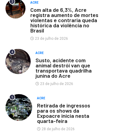
3
ACRE
Com alta de 6,3%, Acre
registra aumento de mortes
violentas e contraria queda
histórica da violência no
Brasil
23 de julho de 2026
4
ACRE
Susto, acidente com
animal destrói van que
transportava quadrilha
junina do Acre
23 de julho de 2026
5
ACRE
Retirada de ingressos
para os shows da
Expoacre inicia nesta
quarta-feira
28 de julho de 2026