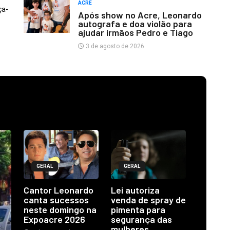
ACRE
ça-
Após show no Acre, Leonardo
autografa e doa violão para
ajudar irmãos Pedro e Tiago
3 de agosto de 2026
GERAL
GERAL
Cantor Leonardo
Lei autoriza
canta sucessos
venda de spray de
neste domingo na
pimenta para
Expoacre 2026
segurança das
mulheres