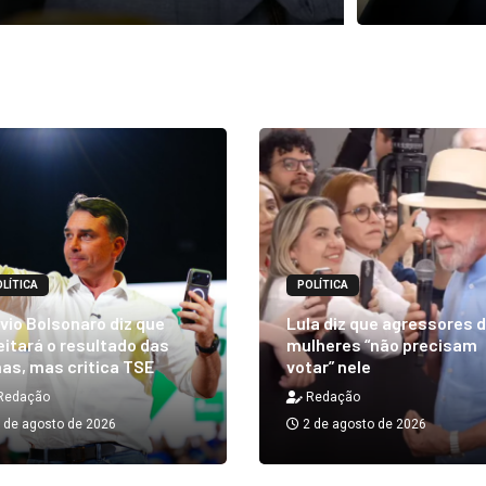
LÍTICA
POLÍTICA
vio Bolsonaro diz que
Lula diz que agressores 
itará o resultado das
mulheres “não precisam
as, mas critica TSE
votar” nele
Redação
Redação
 de agosto de 2026
2 de agosto de 2026