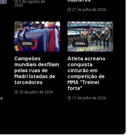
2 de agosto de
2026
27 de julho de 2026
GERAL
GERAL
Campeões
Atleta acreano
mundiais desfilam
conquista
pelas ruas de
cinturão em
Madri lotadas de
competição de
torcedores
MMA “Treinei
forte”
20 de julho de 2026
do
17 de julho de 2026
.