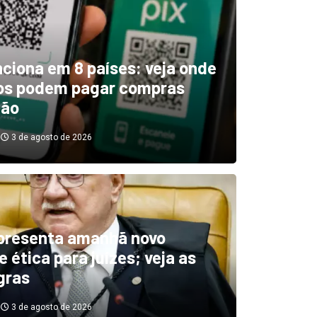
unciona em 8 países: veja onde
ros podem pagar compras
tão
3 de agosto de 2026
boletim indica El Niño ‘muit
’ diminuindo chuvas e
presenta amanhã novo
 ética para juízes; veja as
cando secas de rios
gras
3 de agosto de 2026
3 de agosto de 2026