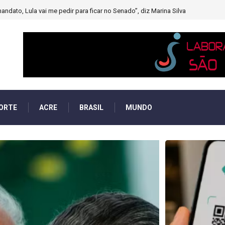
muito forte’ diminuindo chuvas e provocando secas de rios
ORTE
ACRE
BRASIL
MUNDO