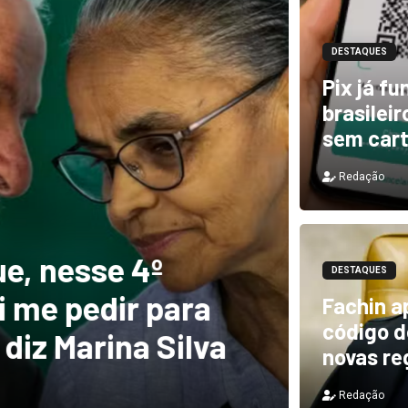
DESTAQUES
Pix já f
brasilei
sem car
Redação
DESTAQUES
e, nesse 4º
Novo 
DESTAQUES
 me pedir para
forte
Fachin a
código de
diz Marina Silva
provo
novas re
Redação
Redação