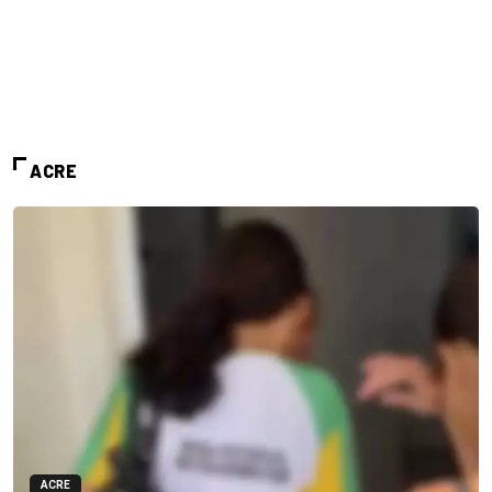
ACRE
ACRE