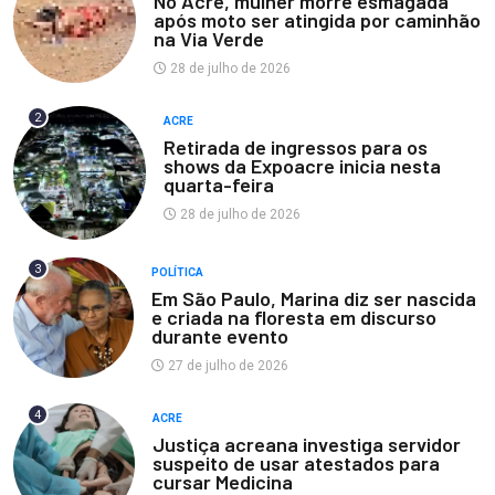
No Acre, mulher morre esmagada
após moto ser atingida por caminhão
na Via Verde
28 de julho de 2026
2
ACRE
Retirada de ingressos para os
shows da Expoacre inicia nesta
quarta-feira
28 de julho de 2026
3
POLÍTICA
Em São Paulo, Marina diz ser nascida
e criada na floresta em discurso
durante evento
27 de julho de 2026
4
ACRE
Justiça acreana investiga servidor
suspeito de usar atestados para
cursar Medicina