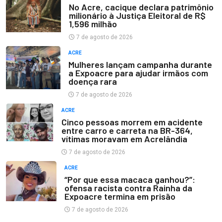
No Acre, cacique declara patrimônio
milionário à Justiça Eleitoral de R$
1,596 milhão
7 de agosto de 2026
ACRE
Mulheres lançam campanha durante
a Expoacre para ajudar irmãos com
doença rara
7 de agosto de 2026
ACRE
Cinco pessoas morrem em acidente
entre carro e carreta na BR-364,
vítimas moravam em Acrelândia
7 de agosto de 2026
ACRE
“Por que essa macaca ganhou?”:
ofensa racista contra Rainha da
Expoacre termina em prisão
7 de agosto de 2026