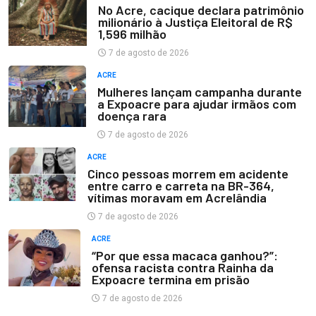
No Acre, cacique declara patrimônio
milionário à Justiça Eleitoral de R$
1,596 milhão
7 de agosto de 2026
ACRE
Mulheres lançam campanha durante
a Expoacre para ajudar irmãos com
doença rara
7 de agosto de 2026
ACRE
Cinco pessoas morrem em acidente
entre carro e carreta na BR-364,
vítimas moravam em Acrelândia
7 de agosto de 2026
ACRE
“Por que essa macaca ganhou?”:
ofensa racista contra Rainha da
Expoacre termina em prisão
7 de agosto de 2026