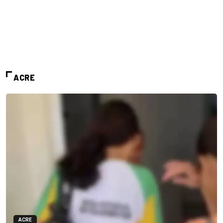
ACRE
ACRE