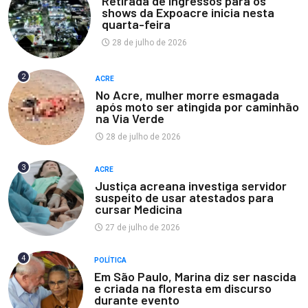
Retirada de ingressos para os
shows da Expoacre inicia nesta
quarta-feira
28 de julho de 2026
2
ACRE
No Acre, mulher morre esmagada
após moto ser atingida por caminhão
na Via Verde
28 de julho de 2026
3
ACRE
Justiça acreana investiga servidor
suspeito de usar atestados para
cursar Medicina
27 de julho de 2026
4
POLÍTICA
Em São Paulo, Marina diz ser nascida
e criada na floresta em discurso
durante evento