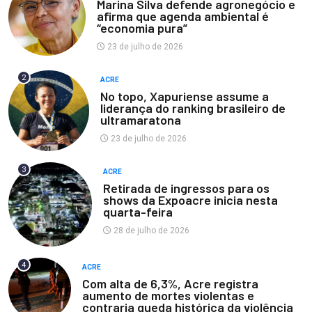
Marina Silva defende agronegócio e
afirma que agenda ambiental é
“economia pura”
23 de julho de 2026
2
ACRE
No topo, Xapuriense assume a
liderança do ranking brasileiro de
ultramaratona
23 de julho de 2026
3
ACRE
Retirada de ingressos para os
shows da Expoacre inicia nesta
quarta-feira
28 de julho de 2026
4
ACRE
Com alta de 6,3%, Acre registra
aumento de mortes violentas e
contraria queda histórica da violência