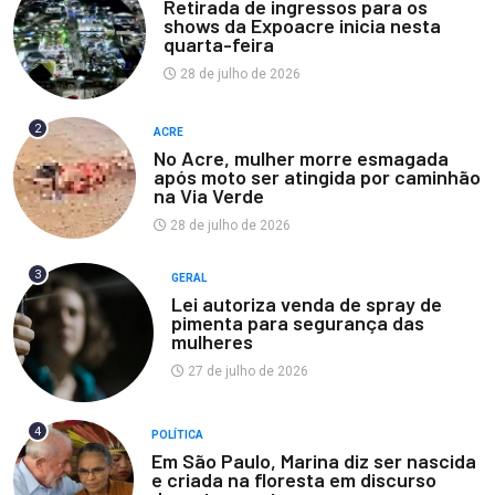
Retirada de ingressos para os
shows da Expoacre inicia nesta
quarta-feira
28 de julho de 2026
2
ACRE
No Acre, mulher morre esmagada
após moto ser atingida por caminhão
na Via Verde
28 de julho de 2026
3
GERAL
Lei autoriza venda de spray de
pimenta para segurança das
mulheres
27 de julho de 2026
4
POLÍTICA
Em São Paulo, Marina diz ser nascida
e criada na floresta em discurso