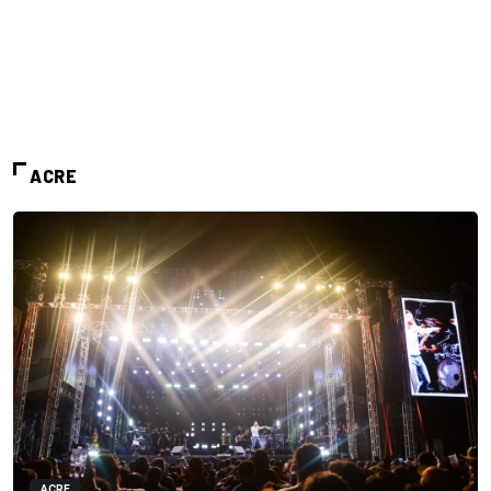
ACRE
ACRE