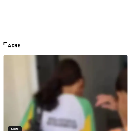
ACRE
ACRE