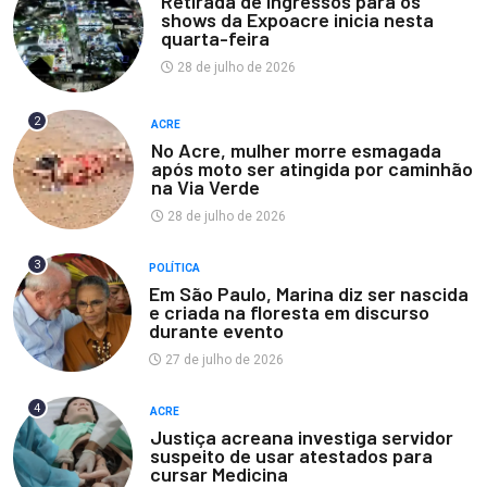
Retirada de ingressos para os
shows da Expoacre inicia nesta
quarta-feira
28 de julho de 2026
2
ACRE
No Acre, mulher morre esmagada
após moto ser atingida por caminhão
na Via Verde
28 de julho de 2026
3
POLÍTICA
Em São Paulo, Marina diz ser nascida
e criada na floresta em discurso
durante evento
27 de julho de 2026
4
ACRE
Justiça acreana investiga servidor
suspeito de usar atestados para
cursar Medicina