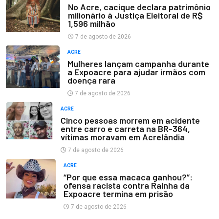
No Acre, cacique declara patrimônio
milionário à Justiça Eleitoral de R$
1,596 milhão
7 de agosto de 2026
ACRE
Mulheres lançam campanha durante
a Expoacre para ajudar irmãos com
doença rara
7 de agosto de 2026
ACRE
Cinco pessoas morrem em acidente
entre carro e carreta na BR-364,
vítimas moravam em Acrelândia
7 de agosto de 2026
ACRE
“Por que essa macaca ganhou?”:
ofensa racista contra Rainha da
Expoacre termina em prisão
7 de agosto de 2026