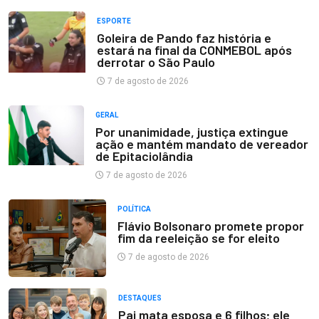
ESPORTE
Goleira de Pando faz história e
estará na final da CONMEBOL após
derrotar o São Paulo
7 de agosto de 2026
GERAL
Por unanimidade, justiça extingue
ação e mantém mandato de vereador
de Epitaciolândia
7 de agosto de 2026
POLÍTICA
Flávio Bolsonaro promete propor
fim da reeleição se for eleito
7 de agosto de 2026
DESTAQUES
Pai mata esposa e 6 filhos; ele