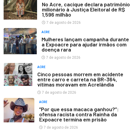
No Acre, cacique declara patrimônio
milionário à Justiça Eleitoral de R$
1,596 milhão
7 de agosto de 2026
ACRE
Mulheres lançam campanha durante
a Expoacre para ajudar irmãos com
doença rara
7 de agosto de 2026
ACRE
Cinco pessoas morrem em acidente
entre carro e carreta na BR-364,
vítimas moravam em Acrelândia
7 de agosto de 2026
ACRE
“Por que essa macaca ganhou?”:
ofensa racista contra Rainha da
Expoacre termina em prisão
7 de agosto de 2026