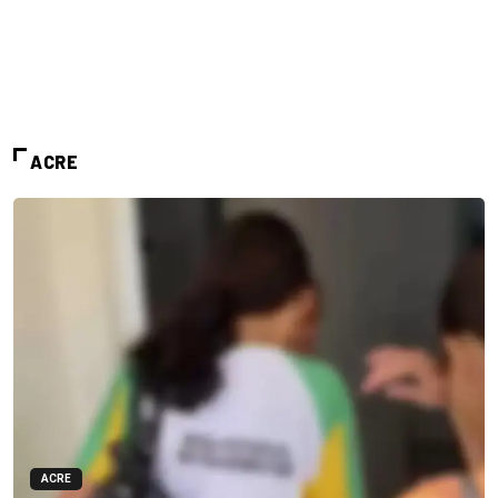
ACRE
ACRE