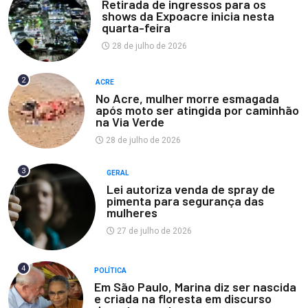
Retirada de ingressos para os
shows da Expoacre inicia nesta
quarta-feira
28 de julho de 2026
2
ACRE
No Acre, mulher morre esmagada
após moto ser atingida por caminhão
na Via Verde
28 de julho de 2026
3
GERAL
Lei autoriza venda de spray de
pimenta para segurança das
mulheres
27 de julho de 2026
4
POLÍTICA
Em São Paulo, Marina diz ser nascida
e criada na floresta em discurso