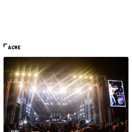
ACRE
ACRE