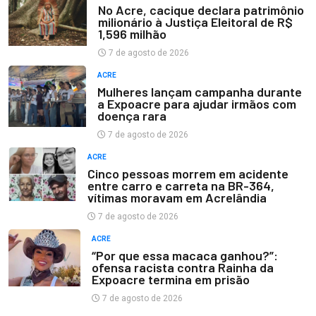
No Acre, cacique declara patrimônio
milionário à Justiça Eleitoral de R$
1,596 milhão
7 de agosto de 2026
ACRE
Mulheres lançam campanha durante
a Expoacre para ajudar irmãos com
doença rara
7 de agosto de 2026
ACRE
Cinco pessoas morrem em acidente
entre carro e carreta na BR-364,
vítimas moravam em Acrelândia
7 de agosto de 2026
ACRE
“Por que essa macaca ganhou?”:
ofensa racista contra Rainha da
Expoacre termina em prisão
7 de agosto de 2026