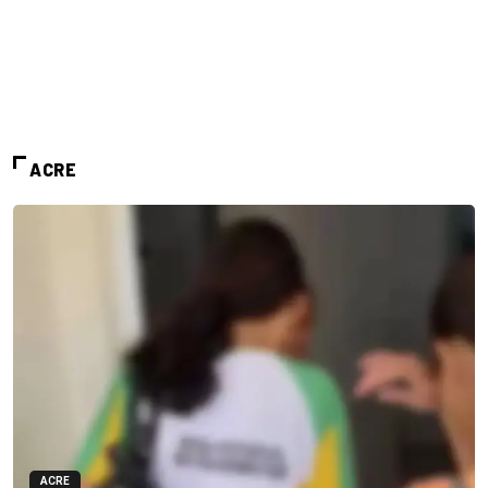
ACRE
ACRE