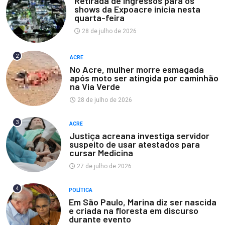
Retirada de ingressos para os
shows da Expoacre inicia nesta
quarta-feira
28 de julho de 2026
2
ACRE
No Acre, mulher morre esmagada
após moto ser atingida por caminhão
na Via Verde
28 de julho de 2026
3
ACRE
Justiça acreana investiga servidor
suspeito de usar atestados para
cursar Medicina
27 de julho de 2026
4
POLÍTICA
Em São Paulo, Marina diz ser nascida
e criada na floresta em discurso
durante evento