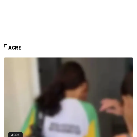
ACRE
ACRE