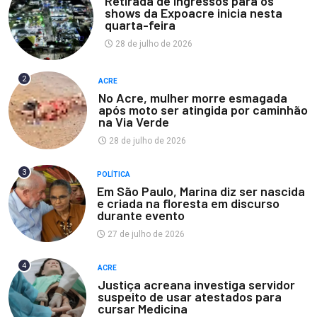
Retirada de ingressos para os
shows da Expoacre inicia nesta
quarta-feira
28 de julho de 2026
2
ACRE
No Acre, mulher morre esmagada
após moto ser atingida por caminhão
na Via Verde
28 de julho de 2026
3
POLÍTICA
Em São Paulo, Marina diz ser nascida
e criada na floresta em discurso
durante evento
27 de julho de 2026
4
ACRE
Justiça acreana investiga servidor
suspeito de usar atestados para
cursar Medicina