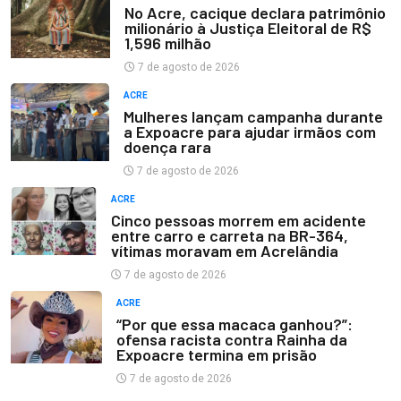
No Acre, cacique declara patrimônio
milionário à Justiça Eleitoral de R$
1,596 milhão
7 de agosto de 2026
ACRE
Mulheres lançam campanha durante
a Expoacre para ajudar irmãos com
doença rara
7 de agosto de 2026
ACRE
Cinco pessoas morrem em acidente
entre carro e carreta na BR-364,
vítimas moravam em Acrelândia
7 de agosto de 2026
ACRE
“Por que essa macaca ganhou?”:
ofensa racista contra Rainha da
Expoacre termina em prisão
7 de agosto de 2026