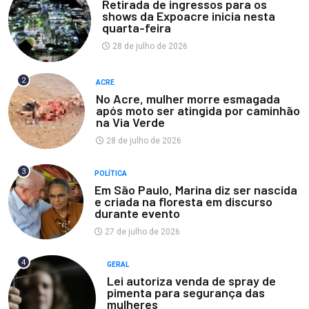
Retirada de ingressos para os
shows da Expoacre inicia nesta
quarta-feira
28 de julho de 2026
2
ACRE
No Acre, mulher morre esmagada
após moto ser atingida por caminhão
na Via Verde
28 de julho de 2026
3
POLÍTICA
Em São Paulo, Marina diz ser nascida
e criada na floresta em discurso
durante evento
27 de julho de 2026
4
GERAL
Lei autoriza venda de spray de
pimenta para segurança das
mulheres