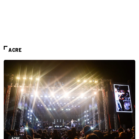
ACRE
ACRE