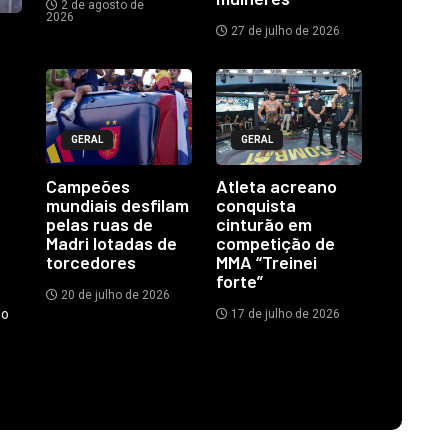
2 de agosto de
2026
27 de julho de 2026
GERAL
GERAL
Campeões
Atleta acreano
mundiais desfilam
conquista
pelas ruas de
cinturão em
Madri lotadas de
competição de
torcedores
MMA “Treinei
forte”
20 de julho de 2026
do
17 de julho de 2026
.