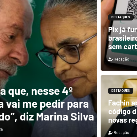
DESTAQUES
Pix já f
brasilei
sem car
Redação
DESTAQUES
e, nesse 4º
Novo 
DESTAQUES
 me pedir para
forte
Fachin a
código de
diz Marina Silva
provo
novas re
Redação
Redação