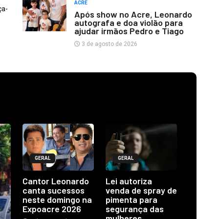
ACRE
ça-
Após show no Acre, Leonardo
autografa e doa violão para
ajudar irmãos Pedro e Tiago
3 de agosto de 2026
GERAL
GERAL
Cantor Leonardo
Lei autoriza
canta sucessos
venda de spray de
neste domingo na
pimenta para
Expoacre 2026
segurança das
mulheres