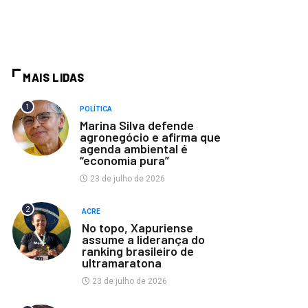
MAIS LIDAS
1
POLÍTICA
Marina Silva defende
agronegócio e afirma que
agenda ambiental é
“economia pura”
23 de julho de 2026
2
ACRE
No topo, Xapuriense
assume a liderança do
ranking brasileiro de
ultramaratona
23 de julho de 2026