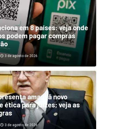
unciona em 8 países: veja onde
ros podem pagar compras
tão
3 de agosto de 2026
boletim indica El Niño ‘muit
’ diminuindo chuvas e
presenta amanhã novo
 ética para juízes; veja as
cando secas de rios
gras
3 de agosto de 2026
3 de agosto de 2026