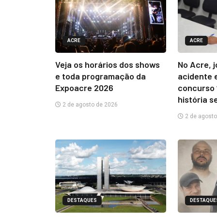
ACRE
ACRE
Veja os horários dos shows
No Acre, 
e toda programação da
acidente 
Expoacre 2026
concurso 
história s
2 de agosto de 2026
2 de agosto
DESTAQUES
DESTAQUE