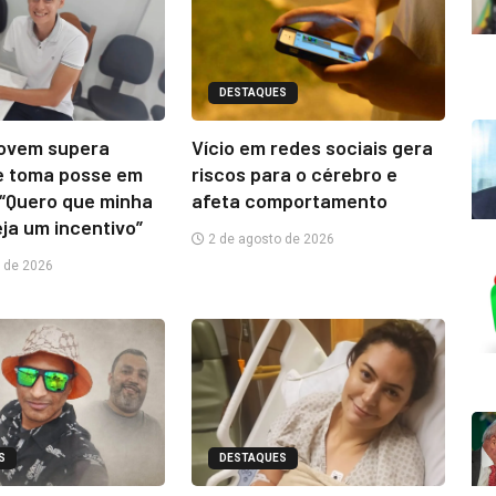
DESTAQUES
jovem supera
Vício em redes sociais gera
e toma posse em
riscos para o cérebro e
“Quero que minha
afeta comportamento
eja um incentivo”
2 de agosto de 2026
 de 2026
S
DESTAQUES