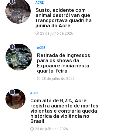
3
ACRE
Susto, acidente com
animal destrói van que
transportava quadrilha
junina do Acre
23 de julho de 2026
4
ACRE
Retirada de ingressos
para os shows da
Expoacre inicia nesta
quarta-feira
28 de julho de 2026
5
ACRE
Com alta de 6,3%, Acre
registra aumento de mortes
violentas e contraria queda
histórica da violência no
Brasil
23 de julho de 2026