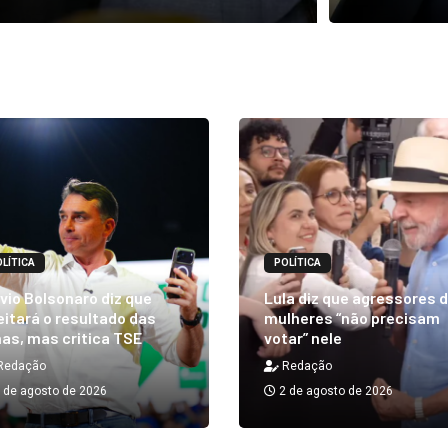
LÍTICA
POLÍTICA
vio Bolsonaro diz que
Lula diz que agressores 
itará o resultado das
mulheres “não precisam
as, mas critica TSE
votar” nele
Redação
Redação
 de agosto de 2026
2 de agosto de 2026