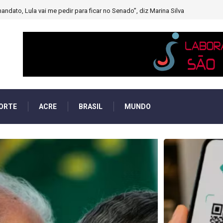
muito forte’ diminuindo chuvas e provocando secas de rios
ORTE
ACRE
BRASIL
MUNDO