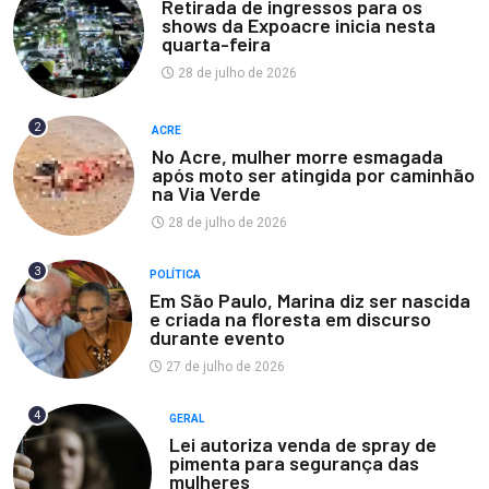
Retirada de ingressos para os
shows da Expoacre inicia nesta
quarta-feira
28 de julho de 2026
2
ACRE
No Acre, mulher morre esmagada
após moto ser atingida por caminhão
na Via Verde
28 de julho de 2026
3
POLÍTICA
Em São Paulo, Marina diz ser nascida
e criada na floresta em discurso
durante evento
27 de julho de 2026
4
GERAL
Lei autoriza venda de spray de
pimenta para segurança das
mulheres