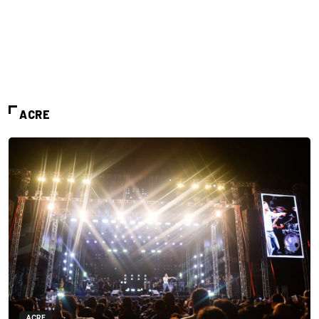
ACRE
ACRE