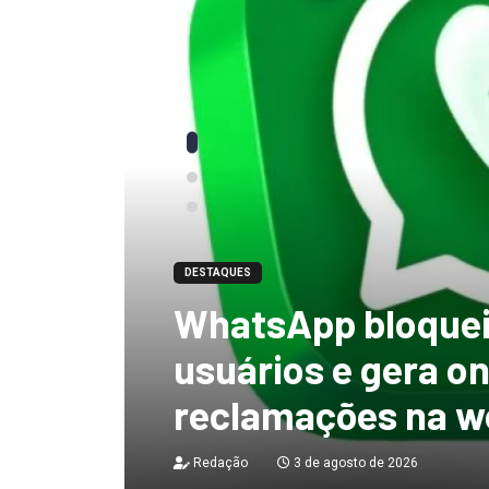
DESTAQUES
“tenho certeza qu
mandato, Lula vai
ficar no Senado”, 
Redação
3 de agosto de 2026