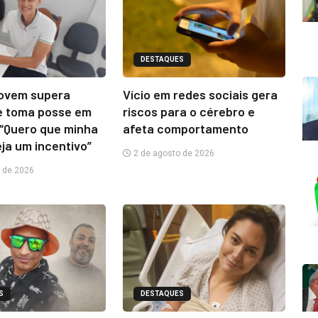
DESTAQUES
jovem supera
Vício em redes sociais gera
e toma posse em
riscos para o cérebro e
“Quero que minha
afeta comportamento
eja um incentivo”
2 de agosto de 2026
 de 2026
S
DESTAQUES