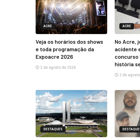
ACRE
ACRE
Veja os horários dos shows
No Acre, 
e toda programação da
acidente 
Expoacre 2026
concurso 
história s
2 de agosto de 2026
2 de agosto
DESTAQUES
DESTAQUE