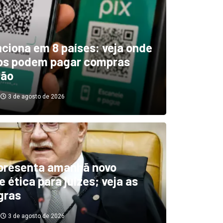
unciona em 8 países: veja onde
ros podem pagar compras
tão
3 de agosto de 2026
boletim indica El Niño ‘muit
’ diminuindo chuvas e
presenta amanhã novo
 ética para juízes; veja as
cando secas de rios
gras
3 de agosto de 2026
3 de agosto de 2026