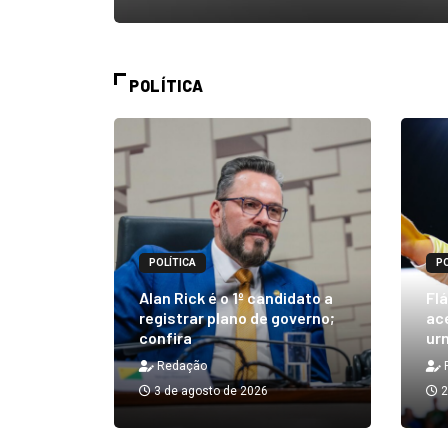
POLÍTICA
POLÍTICA
PO
m quibe
Alan Rick é o 1º candidato a
Flá
ue, na
registrar plano de governo;
ace
confira
urn
Redação
3 de agosto de 2026
2