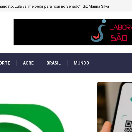
muito forte’ diminuindo chuvas e provocando secas de rios
ORTE
ACRE
BRASIL
MUNDO