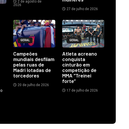
2 de agosto de
2026
27 de julho de 2026
GERAL
GERAL
Campeões
Atleta acreano
mundiais desfilam
conquista
pelas ruas de
cinturão em
Madri lotadas de
competição de
torcedores
MMA “Treinei
forte”
20 de julho de 2026
do
17 de julho de 2026
.