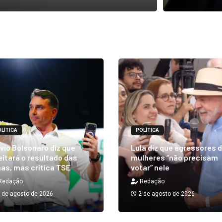
LÍTICA
POLÍTICA
vio Bolsonaro diz que
Lula diz que agressores 
itará o resultado das
mulheres “não precisam
as, mas critica TSE
votar” nele
Redação
Redação
 de agosto de 2026
2 de agosto de 2026