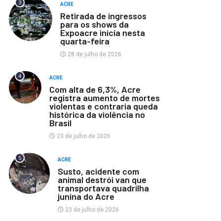
3
ACRE
Retirada de ingressos
para os shows da
Expoacre inicia nesta
quarta-feira
28 de julho de 2026
4
ACRE
Com alta de 6,3%, Acre
registra aumento de mortes
violentas e contraria queda
histórica da violência no
Brasil
23 de julho de 2026
5
ACRE
Susto, acidente com
animal destrói van que
transportava quadrilha
junina do Acre
23 de julho de 2026