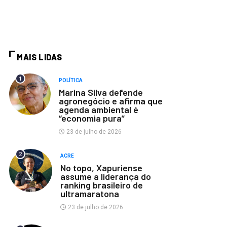
MAIS LIDAS
1
POLÍTICA
Marina Silva defende
agronegócio e afirma que
agenda ambiental é
“economia pura”
23 de julho de 2026
2
ACRE
No topo, Xapuriense
assume a liderança do
ranking brasileiro de
ultramaratona
23 de julho de 2026