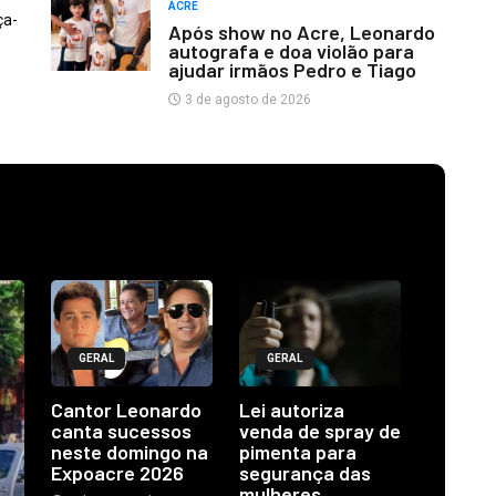
ACRE
ça-
Após show no Acre, Leonardo
autografa e doa violão para
ajudar irmãos Pedro e Tiago
3 de agosto de 2026
GERAL
GERAL
Cantor Leonardo
Lei autoriza
canta sucessos
venda de spray de
neste domingo na
pimenta para
Expoacre 2026
segurança das
mulheres