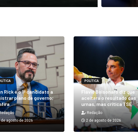
LÍTICA
POLÍTICA
n Rick é o 1º candidato a
Flávio Bolsonaro diz que
istrar plano de governo;
aceitará o resultado das
nfira
urnas, mas critica TSE
Redação
Redação
 de agosto de 2026
2 de agosto de 2026