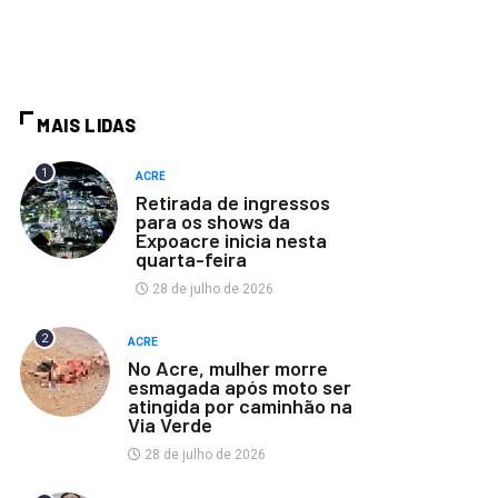
MAIS LIDAS
1
ACRE
Retirada de ingressos
para os shows da
Expoacre inicia nesta
quarta-feira
28 de julho de 2026
2
ACRE
No Acre, mulher morre
esmagada após moto ser
atingida por caminhão na
Via Verde
28 de julho de 2026