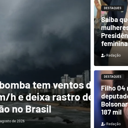
DESTAQUES
Saiba qu
mulheres
Presidên
feminina
Redação
DESTAQUES
m ventos de mais
DESTAQUES
Filho 04
a rastro de
TCU i
deputado
Bolsonar
il
e PF 
187 mil
Redação
Redação