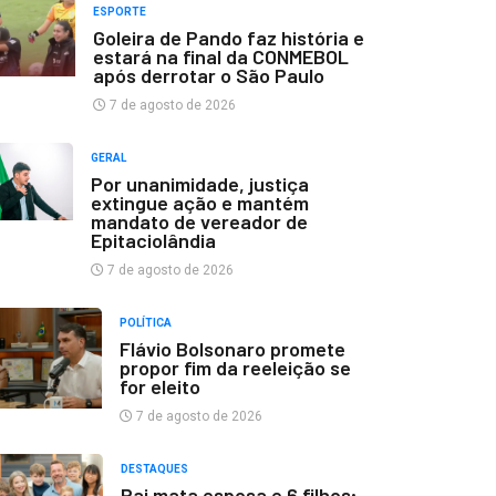
ESPORTE
Goleira de Pando faz história e
estará na final da CONMEBOL
após derrotar o São Paulo
7 de agosto de 2026
GERAL
Por unanimidade, justiça
extingue ação e mantém
mandato de vereador de
Epitaciolândia
7 de agosto de 2026
POLÍTICA
Flávio Bolsonaro promete
propor fim da reeleição se
for eleito
7 de agosto de 2026
DESTAQUES
Pai mata esposa e 6 filhos;