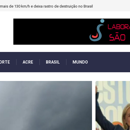
heiro e PF investigará emendas Pix
ORTE
ACRE
BRASIL
MUNDO