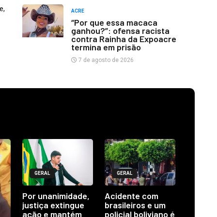
e,
ACRE
“Por que essa macaca
ganhou?”: ofensa racista
contra Rainha da Expoacre
termina em prisão
7 de agosto de 2026
GERAL
GERAL
Por unanimidade,
Acidente com
justiça extingue
brasileiros e um
ação e mantém
policial boliviano é