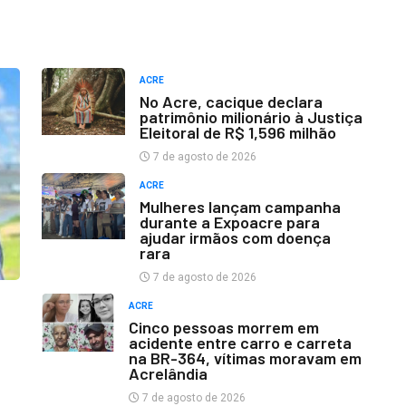
ACRE
No Acre, cacique declara
patrimônio milionário à Justiça
Eleitoral de R$ 1,596 milhão
7 de agosto de 2026
ACRE
Mulheres lançam campanha
durante a Expoacre para
ajudar irmãos com doença
rara
7 de agosto de 2026
ACRE
Cinco pessoas morrem em
acidente entre carro e carreta
na BR-364, vítimas moravam em
Acrelândia
7 de agosto de 2026