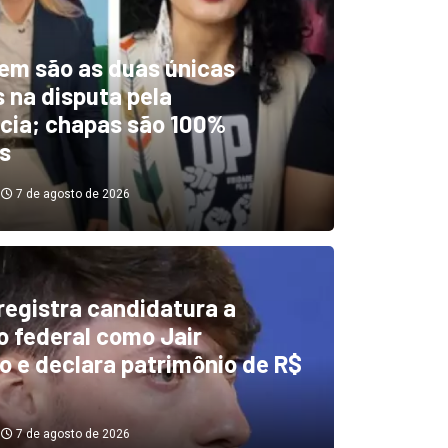
em são as duas únicas
 na disputa pela
cia; chapas são 100%
s
7 de agosto de 2026
 registra candidatura a
dentificou desvios de dinhei
 federal como Jair
o e declara patrimônio de R$
investigará emendas Pix
7 de agosto de 2026
7 de agosto de 2026