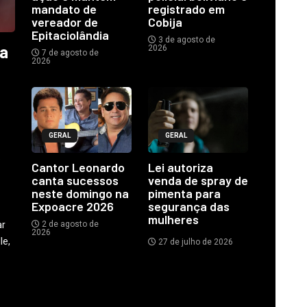
mandato de
registrado em
vereador de
Cobija
Epitaciolândia
3 de agosto de
ia
2026
7 de agosto de
2026
GERAL
GERAL
o
Cantor Leonardo
Lei autoriza
canta sucessos
venda de spray de
neste domingo na
pimenta para
Expoacre 2026
segurança das
mulheres
ar
2 de agosto de
2026
le,
27 de julho de 2026