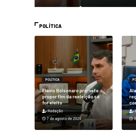
POLÍTICA
POLÍTICA
PO
alizará
 Rick ao
Flávio Bolsonaro promete
Ala
á em 25
propor fim da reeleição se
reg
for eleito
co
Redação
7 de agosto de 2026
3