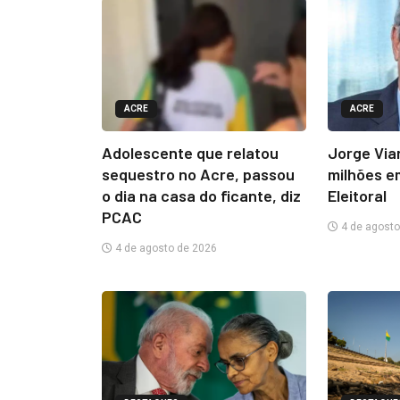
ACRE
ACRE
Adolescente que relatou
Jorge Via
sequestro no Acre, passou
milhões e
o dia na casa do ficante, diz
Eleitoral
PCAC
4 de agosto
4 de agosto de 2026