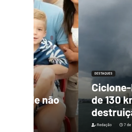
DESTAQUES
Ciclone-bomba te
 não
de 130 km/h e deix
destruição no Bras
Redação
7 de agosto de 2026