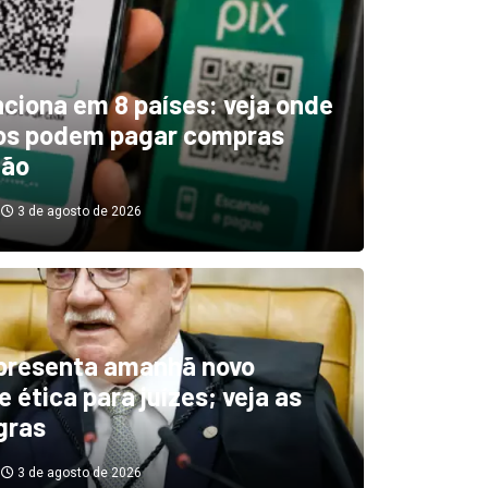
unciona em 8 países: veja onde
ros podem pagar compras
tão
3 de agosto de 2026
boletim indica El Niño ‘muit
’ diminuindo chuvas e
presenta amanhã novo
 ética para juízes; veja as
cando secas de rios
gras
3 de agosto de 2026
3 de agosto de 2026