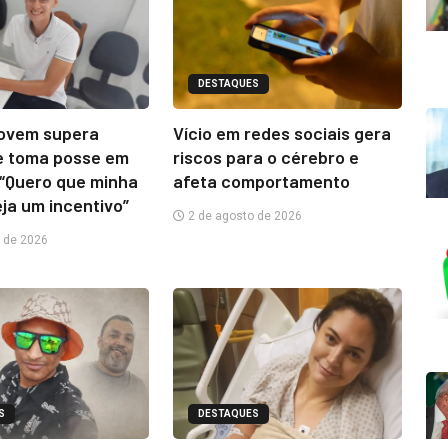
DESTAQUES
jovem supera
Vício em redes sociais gera
e toma posse em
riscos para o cérebro e
“Quero que minha
afeta comportamento
eja um incentivo”
2 de agosto de 2026
 de 2026
S
DESTAQUES