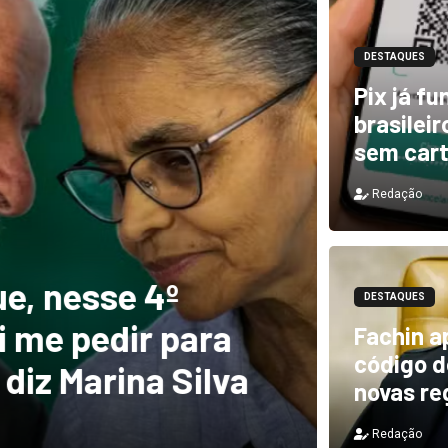
DESTAQUES
Pix já f
brasilei
sem car
Redação
DESTAQUES
e, nesse 4º
Novo 
DESTAQUES
 me pedir para
forte
Fachin a
código de
diz Marina Silva
provo
novas re
Redação
Redação