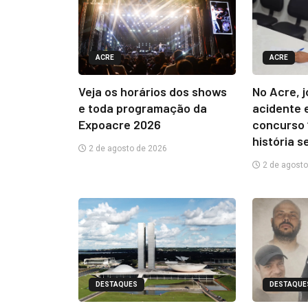
ACRE
ACRE
Veja os horários dos shows
No Acre, 
e toda programação da
acidente 
Expoacre 2026
concurso 
história s
2 de agosto de 2026
2 de agosto
DESTAQUES
DESTAQUE