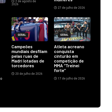
2 de agosto de
2026
27 de julho de 2026
GERAL
GERAL
Campeões
Atleta acreano
mundiais desfilam
conquista
pelas ruas de
cinturão em
Madri lotadas de
competição de
torcedores
MMA “Treinei
forte”
20 de julho de 2026
do
17 de julho de 2026
.