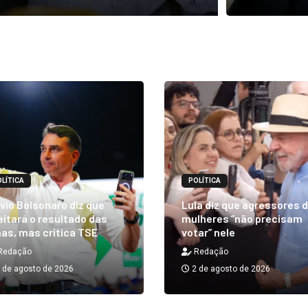
LÍTICA
POLÍTICA
vio Bolsonaro diz que
Lula diz que agressores 
itará o resultado das
mulheres “não precisam
as, mas critica TSE
votar” nele
Redação
Redação
 de agosto de 2026
2 de agosto de 2026