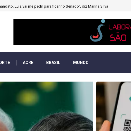
muito forte’ diminuindo chuvas e provocando secas de rios
ORTE
ACRE
BRASIL
MUNDO