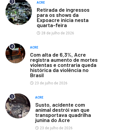
3
ACRE
Retirada de ingressos
para os shows da
Expoacre inicia nesta
quarta-feira
28 de julho de 2026
4
ACRE
Com alta de 6,3%, Acre
registra aumento de mortes
violentas e contraria queda
histórica da violência no
Brasil
23 de julho de 2026
5
ACRE
Susto, acidente com
animal destrói van que
transportava quadrilha
junina do Acre
23 de julho de 2026