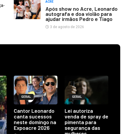
ACRE
ça-
Após show no Acre, Leonardo
autografa e doa violão para
ajudar irmãos Pedro e Tiago
3 de agosto de 2026
GERAL
GERAL
Cantor Leonardo
Lei autoriza
canta sucessos
venda de spray de
neste domingo na
pimenta para
Expoacre 2026
segurança das
mulheres