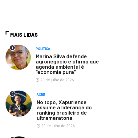
MAIS LIDAS
1
POLÍTICA
Marina Silva defende
agronegócio e afirma que
agenda ambiental é
“economia pura”
23 de julho de 2026
2
ACRE
No topo, Xapuriense
assume a liderança do
ranking brasileiro de
ultramaratona
23 de julho de 2026