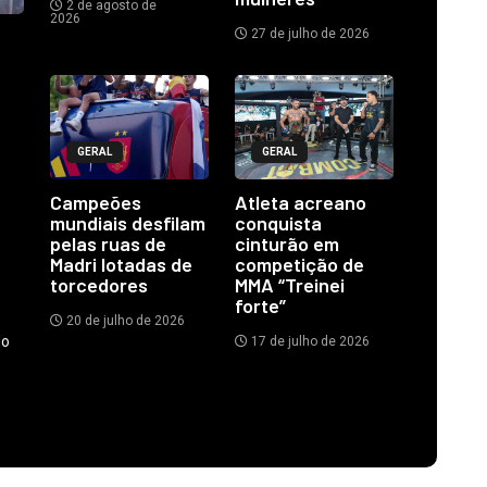
2 de agosto de
2026
27 de julho de 2026
GERAL
GERAL
Campeões
Atleta acreano
mundiais desfilam
conquista
pelas ruas de
cinturão em
Madri lotadas de
competição de
torcedores
MMA “Treinei
forte”
20 de julho de 2026
do
17 de julho de 2026
.