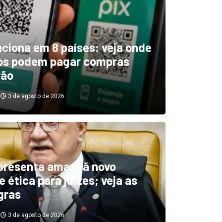
unciona em 8 países: veja onde
ros podem pagar compras
tão
3 de agosto de 2026
boletim indica El Niño ‘muit
’ diminuindo chuvas e
presenta amanhã novo
 ética para juízes; veja as
cando secas de rios
gras
3 de agosto de 2026
3 de agosto de 2026