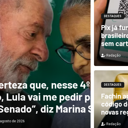
DESTAQUES
Pix já f
brasilei
sem car
Redação
DESTAQUES
e, nesse 4º
Novo 
DESTAQUES
 me pedir para
forte
Fachin a
código de
diz Marina Silva
provo
novas re
Redação
Redação