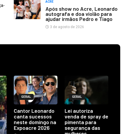
ACRE
ça-
Após show no Acre, Leonardo
autografa e doa violão para
ajudar irmãos Pedro e Tiago
3 de agosto de 2026
GERAL
GERAL
Cantor Leonardo
Lei autoriza
canta sucessos
venda de spray de
neste domingo na
pimenta para
Expoacre 2026
segurança das
mulheres