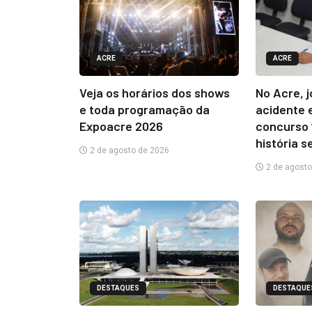
ACRE
ACRE
Veja os horários dos shows
No Acre, 
e toda programação da
acidente 
Expoacre 2026
concurso 
história s
2 de agosto de 2026
2 de agosto
DESTAQUES
DESTAQUE