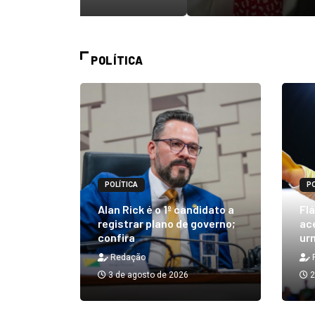
POLÍTICA
POLÍTICA
PO
m quibe
Alan Rick é o 1º candidato a
Flá
ue, na
registrar plano de governo;
ace
confira
urn
Redação
3 de agosto de 2026
2