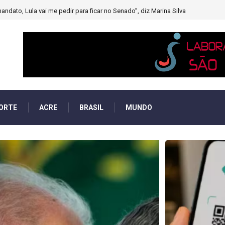
muito forte’ diminuindo chuvas e provocando secas de rios
ORTE
ACRE
BRASIL
MUNDO