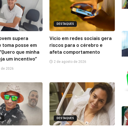
DESTAQUES
jovem supera
Vício em redes sociais gera
e toma posse em
riscos para o cérebro e
“Quero que minha
afeta comportamento
eja um incentivo”
2 de agosto de 2026
 de 2026
S
DESTAQUES