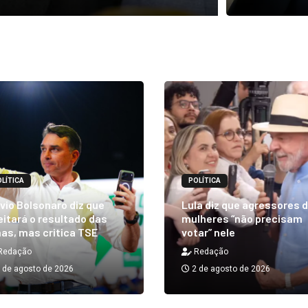
LÍTICA
POLÍTICA
vio Bolsonaro diz que
Lula diz que agressores 
itará o resultado das
mulheres “não precisam
as, mas critica TSE
votar” nele
Redação
Redação
 de agosto de 2026
2 de agosto de 2026