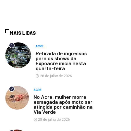
MAIS LIDAS
1
ACRE
Retirada de ingressos
para os shows da
Expoacre inicia nesta
quarta-feira
28 de julho de 2026
2
ACRE
No Acre, mulher morre
esmagada após moto ser
atingida por caminhão na
Via Verde
28 de julho de 2026