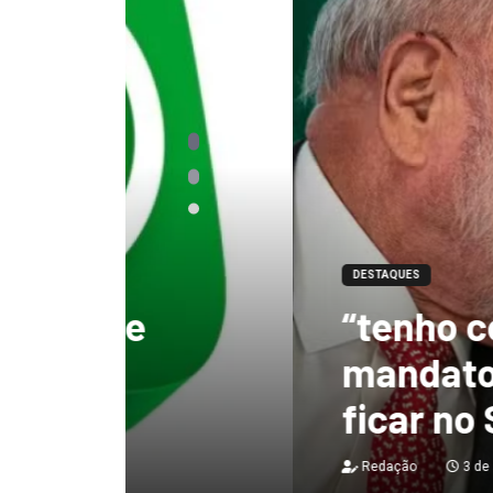
DESTAQUES
“tenho certeza qu
mandato, Lula vai
ficar no Senado”, 
Redação
3 de agosto de 2026