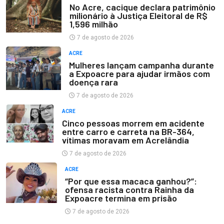
No Acre, cacique declara patrimônio
milionário à Justiça Eleitoral de R$
1,596 milhão
7 de agosto de 2026
ACRE
Mulheres lançam campanha durante
a Expoacre para ajudar irmãos com
doença rara
7 de agosto de 2026
ACRE
Cinco pessoas morrem em acidente
entre carro e carreta na BR-364,
vítimas moravam em Acrelândia
7 de agosto de 2026
ACRE
“Por que essa macaca ganhou?”:
ofensa racista contra Rainha da
Expoacre termina em prisão
7 de agosto de 2026