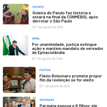
ESPORTE
Goleira de Pando faz história e
estará na final da CONMEBOL após
derrotar o São Paulo
7 de agosto de 2026
GERAL
Por unanimidade, justiça extingue
ação e mantém mandato de vereador
de Epitaciolândia
7 de agosto de 2026
POLÍTICA
Flávio Bolsonaro promete propor
fim da reeleição se for eleito
7 de agosto de 2026
DESTAQUES
Pai mata esposa e 6 filhos; ele