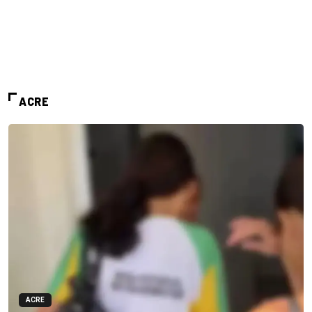
ACRE
ACRE