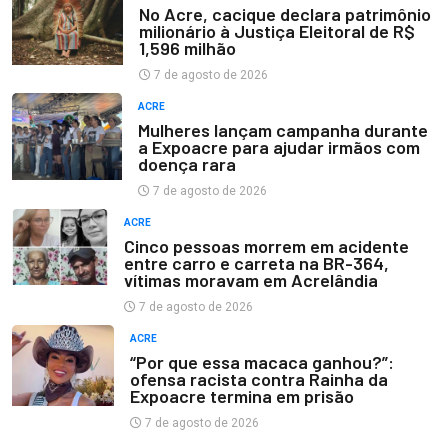
No Acre, cacique declara patrimônio
milionário à Justiça Eleitoral de R$
1,596 milhão
7 de agosto de 2026
ACRE
Mulheres lançam campanha durante
a Expoacre para ajudar irmãos com
doença rara
7 de agosto de 2026
ACRE
Cinco pessoas morrem em acidente
entre carro e carreta na BR-364,
vítimas moravam em Acrelândia
7 de agosto de 2026
ACRE
“Por que essa macaca ganhou?”:
ofensa racista contra Rainha da
Expoacre termina em prisão
7 de agosto de 2026