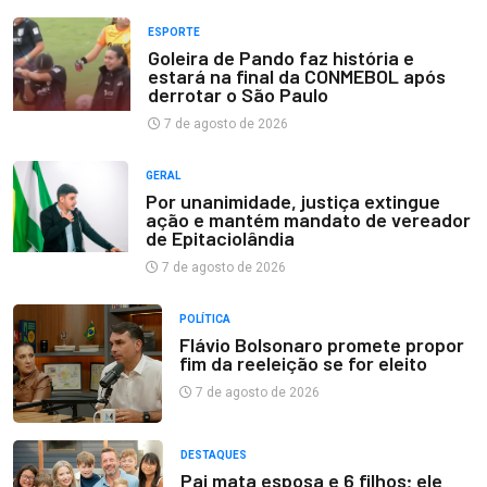
ESPORTE
Goleira de Pando faz história e
estará na final da CONMEBOL após
derrotar o São Paulo
7 de agosto de 2026
GERAL
Por unanimidade, justiça extingue
ação e mantém mandato de vereador
de Epitaciolândia
7 de agosto de 2026
POLÍTICA
Flávio Bolsonaro promete propor
fim da reeleição se for eleito
7 de agosto de 2026
DESTAQUES
Pai mata esposa e 6 filhos; ele