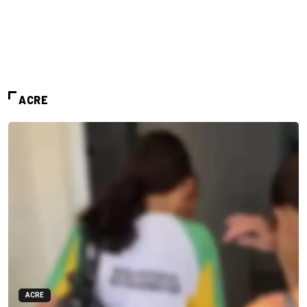
ACRE
ACRE