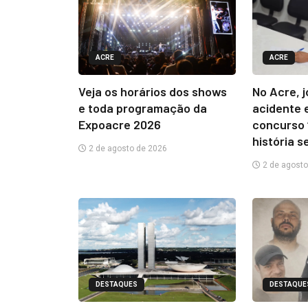
ACRE
ACRE
Veja os horários dos shows
No Acre, 
e toda programação da
acidente 
Expoacre 2026
concurso 
história s
2 de agosto de 2026
2 de agosto
DESTAQUES
DESTAQUE