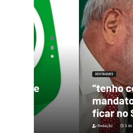
DESTAQUES
“tenho certeza qu
mandato, Lula vai
ficar no Senado”, 
Redação
3 de agosto de 2026