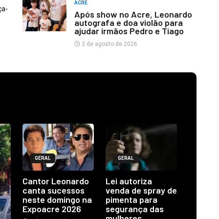
ACRE
ça-
Após show no Acre, Leonardo
autografa e doa violão para
ajudar irmãos Pedro e Tiago
3 de agosto de 2026
GERAL
GERAL
Cantor Leonardo
Lei autoriza
canta sucessos
venda de spray de
neste domingo na
pimenta para
Expoacre 2026
segurança das
mulheres