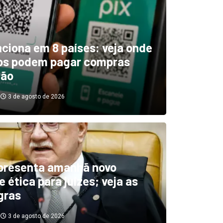
unciona em 8 países: veja onde
ros podem pagar compras
tão
3 de agosto de 2026
boletim indica El Niño ‘muit
’ diminuindo chuvas e
presenta amanhã novo
 ética para juízes; veja as
cando secas de rios
gras
3 de agosto de 2026
3 de agosto de 2026