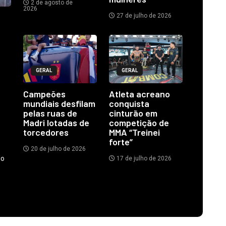
2 de agosto de
2026
27 de julho de 2026
GERAL
GERAL
Campeões
Atleta acreano
mundiais desfilam
conquista
pelas ruas de
cinturão em
Madri lotadas de
competição de
torcedores
MMA “Treinei
forte”
20 de julho de 2026
do
17 de julho de 2026
.