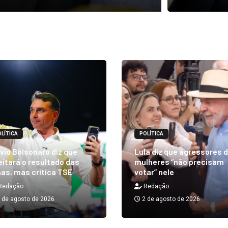
LÍTICA
POLÍTICA
vio Bolsonaro diz que
Lula diz que agressores 
itará o resultado das
mulheres “não precisam
as, mas critica TSE
votar” nele
Redação
Redação
 de agosto de 2026
2 de agosto de 2026