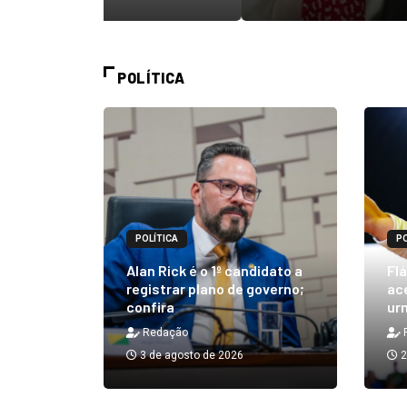
POLÍTICA
POLÍTICA
PO
m quibe
Alan Rick é o 1º candidato a
Flá
ue, na
registrar plano de governo;
ace
confira
urn
Redação
3 de agosto de 2026
2