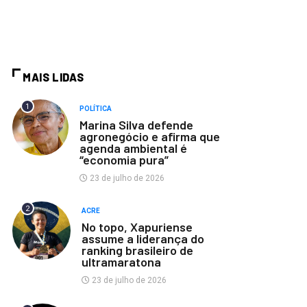
MAIS LIDAS
1
POLÍTICA
Marina Silva defende
agronegócio e afirma que
agenda ambiental é
“economia pura”
23 de julho de 2026
2
ACRE
No topo, Xapuriense
assume a liderança do
ranking brasileiro de
ultramaratona
23 de julho de 2026