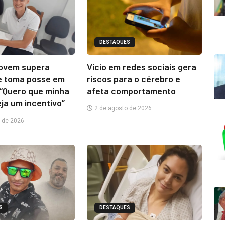
DESTAQUES
jovem supera
Vício em redes sociais gera
e toma posse em
riscos para o cérebro e
“Quero que minha
afeta comportamento
eja um incentivo”
2 de agosto de 2026
 de 2026
S
DESTAQUES