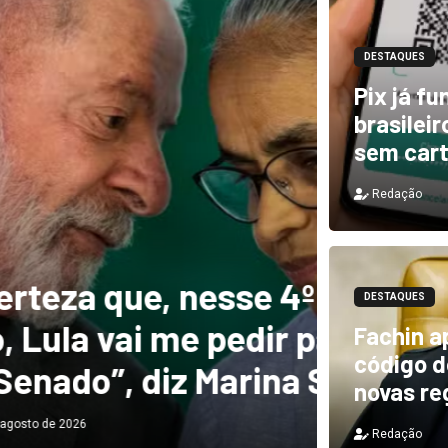
DESTAQUES
Pix já f
brasilei
sem car
Redação
DESTAQUES
e, nesse 4º
Novo 
DESTAQUES
 me pedir para
forte
Fachin a
código de
diz Marina Silva
provo
novas re
Redação
Redação