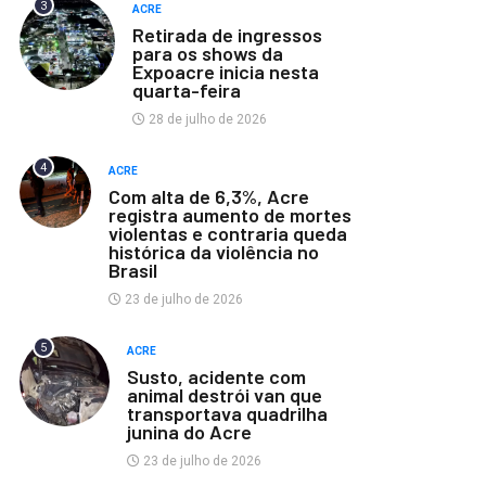
3
ACRE
Retirada de ingressos
para os shows da
Expoacre inicia nesta
quarta-feira
28 de julho de 2026
4
ACRE
Com alta de 6,3%, Acre
registra aumento de mortes
violentas e contraria queda
histórica da violência no
Brasil
23 de julho de 2026
5
ACRE
Susto, acidente com
animal destrói van que
transportava quadrilha
junina do Acre
23 de julho de 2026