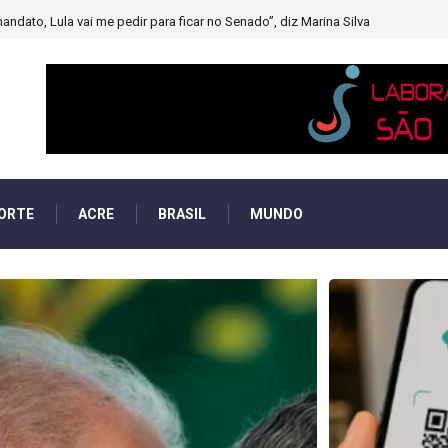
muito forte’ diminuindo chuvas e provocando secas de rios
ORTE
ACRE
BRASIL
MUNDO