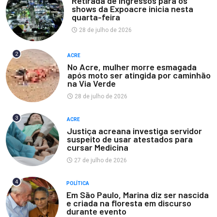
Retirada de ingressos para os
shows da Expoacre inicia nesta
quarta-feira
28 de julho de 2026
2
ACRE
No Acre, mulher morre esmagada
após moto ser atingida por caminhão
na Via Verde
28 de julho de 2026
3
ACRE
Justiça acreana investiga servidor
suspeito de usar atestados para
cursar Medicina
27 de julho de 2026
4
POLÍTICA
Em São Paulo, Marina diz ser nascida
e criada na floresta em discurso
durante evento