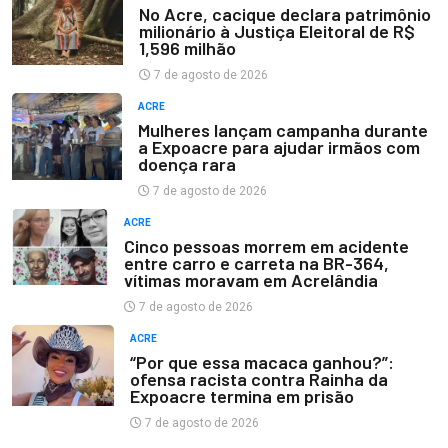
No Acre, cacique declara patrimônio
milionário à Justiça Eleitoral de R$
1,596 milhão
7 de agosto de 2026
ACRE
Mulheres lançam campanha durante
a Expoacre para ajudar irmãos com
doença rara
7 de agosto de 2026
ACRE
Cinco pessoas morrem em acidente
entre carro e carreta na BR-364,
vítimas moravam em Acrelândia
7 de agosto de 2026
ACRE
“Por que essa macaca ganhou?”:
ofensa racista contra Rainha da
Expoacre termina em prisão
7 de agosto de 2026