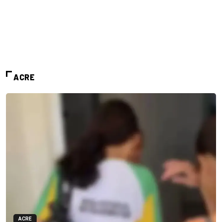
ACRE
ACRE