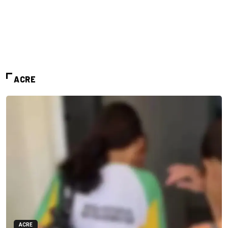
ACRE
ACRE