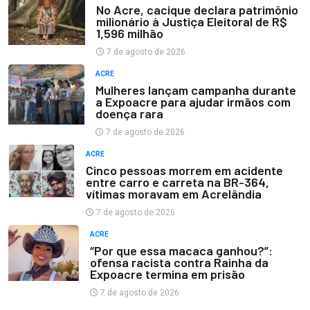
No Acre, cacique declara patrimônio
milionário à Justiça Eleitoral de R$
1,596 milhão
7 de agosto de 2026
ACRE
Mulheres lançam campanha durante
a Expoacre para ajudar irmãos com
doença rara
7 de agosto de 2026
ACRE
Cinco pessoas morrem em acidente
entre carro e carreta na BR-364,
vítimas moravam em Acrelândia
7 de agosto de 2026
ACRE
“Por que essa macaca ganhou?”:
ofensa racista contra Rainha da
Expoacre termina em prisão
7 de agosto de 2026