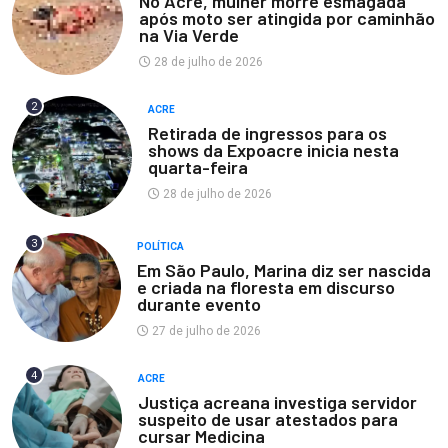
No Acre, mulher morre esmagada
após moto ser atingida por caminhão
na Via Verde
28 de julho de 2026
2
ACRE
Retirada de ingressos para os
shows da Expoacre inicia nesta
quarta-feira
28 de julho de 2026
3
POLÍTICA
Em São Paulo, Marina diz ser nascida
e criada na floresta em discurso
durante evento
27 de julho de 2026
4
ACRE
Justiça acreana investiga servidor
suspeito de usar atestados para
cursar Medicina