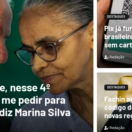
DESTAQUES
Pix já f
brasilei
sem car
Redação
DESTAQUES
e, nesse 4º
Novo 
DESTAQUES
 me pedir para
forte
Fachin a
código de
diz Marina Silva
provo
novas re
Redação
Redação