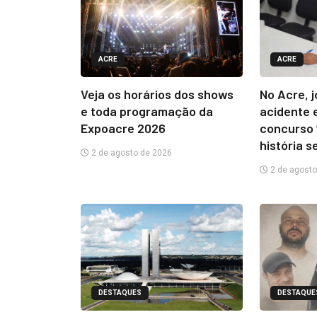
ACRE
ACRE
Veja os horários dos shows
No Acre, 
e toda programação da
acidente 
Expoacre 2026
concurso 
história s
2 de agosto de 2026
2 de agosto
DESTAQUES
DESTAQUE