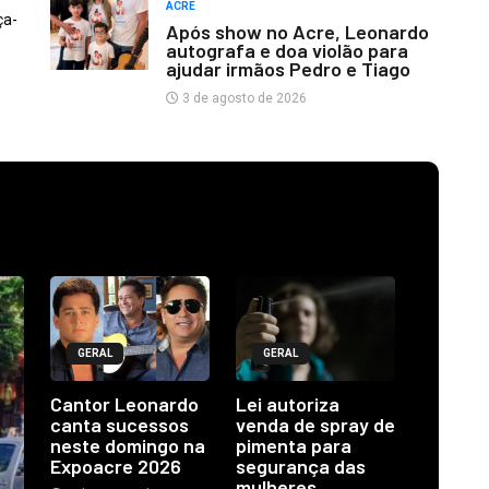
ACRE
ça-
Após show no Acre, Leonardo
autografa e doa violão para
ajudar irmãos Pedro e Tiago
3 de agosto de 2026
GERAL
GERAL
Cantor Leonardo
Lei autoriza
canta sucessos
venda de spray de
neste domingo na
pimenta para
Expoacre 2026
segurança das
mulheres