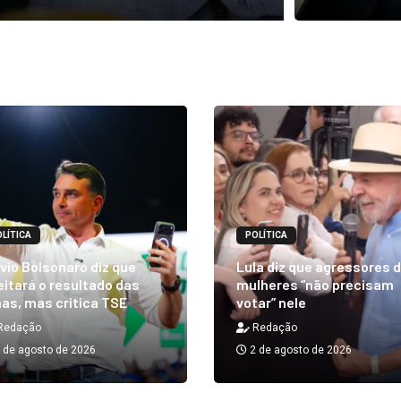
LÍTICA
POLÍTICA
vio Bolsonaro diz que
Lula diz que agressores 
itará o resultado das
mulheres “não precisam
as, mas critica TSE
votar” nele
Redação
Redação
 de agosto de 2026
2 de agosto de 2026