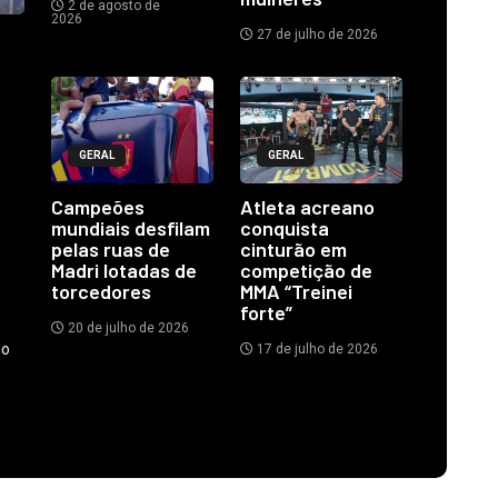
2 de agosto de
2026
27 de julho de 2026
GERAL
GERAL
Campeões
Atleta acreano
mundiais desfilam
conquista
pelas ruas de
cinturão em
Madri lotadas de
competição de
torcedores
MMA “Treinei
forte”
20 de julho de 2026
do
17 de julho de 2026
.