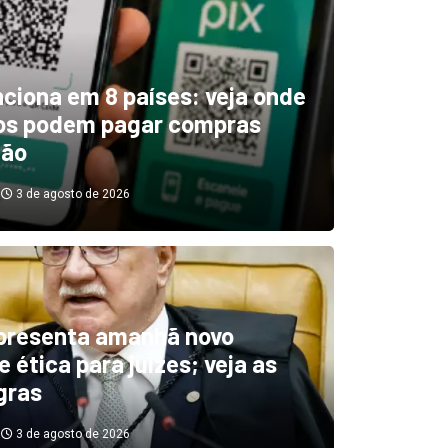
unciona em 8 países: veja onde
ros podem pagar compras
tão
3 de agosto de 2026
boletim indica El Niño ‘muit
’ diminuindo chuvas e
presenta amanhã novo
 ética para juízes; veja as
cando secas de rios
gras
3 de agosto de 2026
3 de agosto de 2026