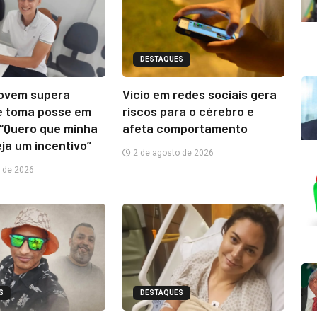
DESTAQUES
jovem supera
Vício em redes sociais gera
e toma posse em
riscos para o cérebro e
“Quero que minha
afeta comportamento
eja um incentivo”
2 de agosto de 2026
 de 2026
S
DESTAQUES