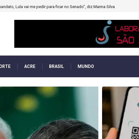
muito forte’ diminuindo chuvas e provocando secas de rios
ORTE
ACRE
BRASIL
MUNDO