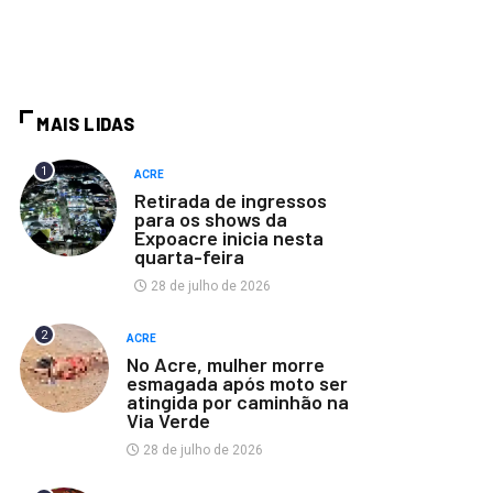
MAIS LIDAS
1
ACRE
Retirada de ingressos
para os shows da
Expoacre inicia nesta
quarta-feira
28 de julho de 2026
2
ACRE
No Acre, mulher morre
esmagada após moto ser
atingida por caminhão na
Via Verde
28 de julho de 2026