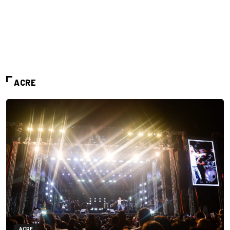
ACRE
ACRE