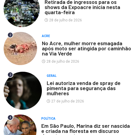
Retirada de ingressos para os
shows da Expoacre inicia nesta
quarta-feira
28 de julho de 2026
2
ACRE
No Acre, mulher morre esmagada
após moto ser atingida por caminhão
na Via Verde
28 de julho de 2026
3
GERAL
Lei autoriza venda de spray de
pimenta para segurança das
mulheres
27 de julho de 2026
4
POLÍTICA
Em São Paulo, Marina diz ser nascida
e criada na floresta em discurso