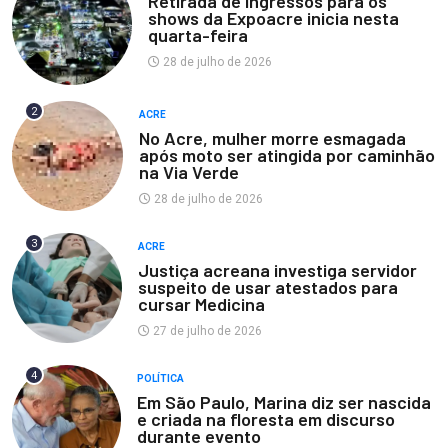
Retirada de ingressos para os
shows da Expoacre inicia nesta
quarta-feira
28 de julho de 2026
2
ACRE
No Acre, mulher morre esmagada
após moto ser atingida por caminhão
na Via Verde
28 de julho de 2026
3
ACRE
Justiça acreana investiga servidor
suspeito de usar atestados para
cursar Medicina
27 de julho de 2026
4
POLÍTICA
Em São Paulo, Marina diz ser nascida
e criada na floresta em discurso
durante evento