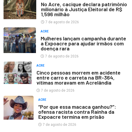
No Acre, cacique declara patrimônio
milionário à Justiça Eleitoral de R$
1,596 milhão
7 de agosto de 2026
ACRE
Mulheres lançam campanha durante
a Expoacre para ajudar irmãos com
doença rara
7 de agosto de 2026
ACRE
Cinco pessoas morrem em acidente
entre carro e carreta na BR-364,
vítimas moravam em Acrelândia
7 de agosto de 2026
ACRE
“Por que essa macaca ganhou?”:
ofensa racista contra Rainha da
Expoacre termina em prisão
7 de agosto de 2026