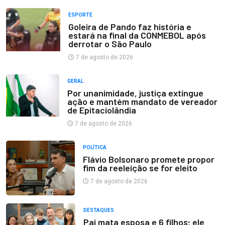
ESPORTE
Goleira de Pando faz história e
estará na final da CONMEBOL após
derrotar o São Paulo
7 de agosto de 2026
GERAL
Por unanimidade, justiça extingue
ação e mantém mandato de vereador
de Epitaciolândia
7 de agosto de 2026
POLÍTICA
Flávio Bolsonaro promete propor
fim da reeleição se for eleito
7 de agosto de 2026
DESTAQUES
Pai mata esposa e 6 filhos; ele