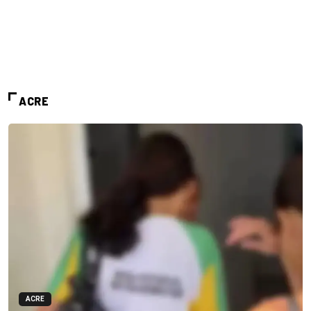
ACRE
ACRE