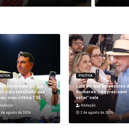
LÍTICA
POLÍTICA
vio Bolsonaro diz que
Lula diz que agressores 
itará o resultado das
mulheres “não precisam
as, mas critica TSE
votar” nele
Redação
Redação
 de agosto de 2026
2 de agosto de 2026