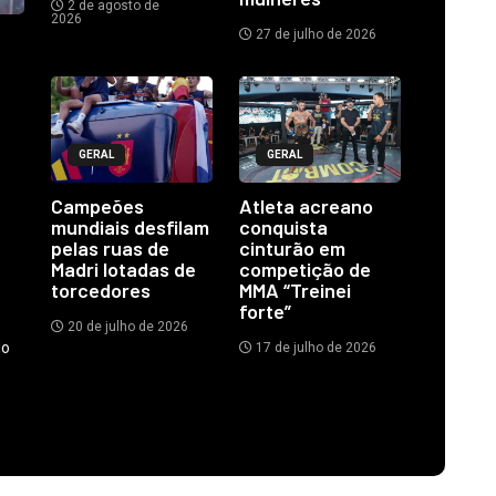
2 de agosto de
2026
27 de julho de 2026
GERAL
GERAL
Campeões
Atleta acreano
mundiais desfilam
conquista
pelas ruas de
cinturão em
Madri lotadas de
competição de
torcedores
MMA “Treinei
forte”
20 de julho de 2026
do
17 de julho de 2026
.