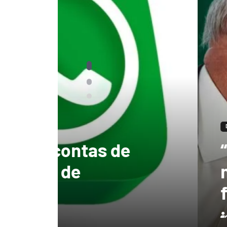
DESTAQUES
“tenho certeza qu
mandato, Lula vai
ficar no Senado”, 
Redação
3 de agosto de 2026