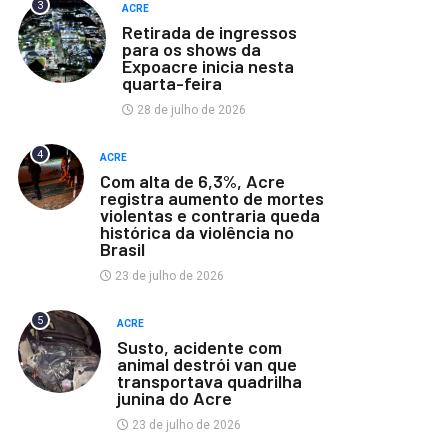
3
ACRE
Retirada de ingressos
para os shows da
Expoacre inicia nesta
quarta-feira
28 de julho de 2026
4
ACRE
Com alta de 6,3%, Acre
registra aumento de mortes
violentas e contraria queda
histórica da violência no
Brasil
23 de julho de 2026
5
ACRE
Susto, acidente com
animal destrói van que
transportava quadrilha
junina do Acre
23 de julho de 2026