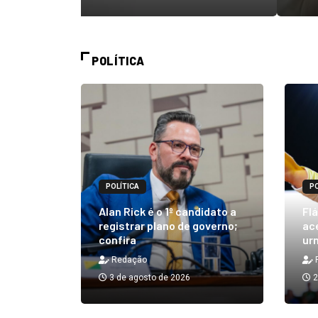
POLÍTICA
POLÍTICA
PO
m quibe
Alan Rick é o 1º candidato a
Flá
ue, na
registrar plano de governo;
ace
confira
urn
Redação
3 de agosto de 2026
2