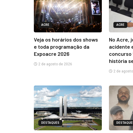
ACRE
ACRE
Veja os horários dos shows
No Acre, 
e toda programação da
acidente 
Expoacre 2026
concurso 
história s
2 de agosto de 2026
2 de agosto
DESTAQUES
DESTAQUE