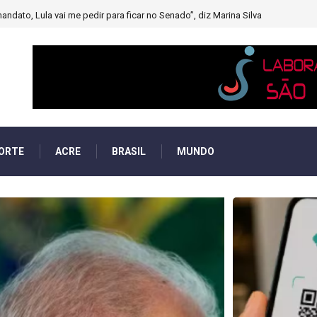
muito forte’ diminuindo chuvas e provocando secas de rios
ORTE
ACRE
BRASIL
MUNDO