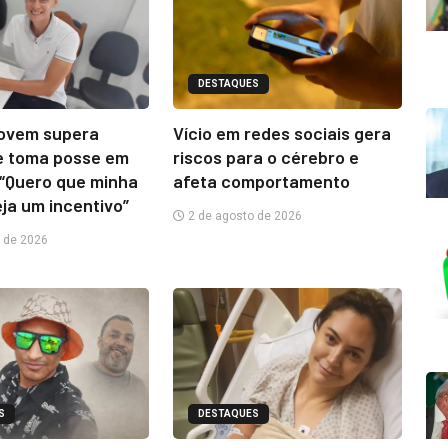
DESTAQUES
jovem supera
Vício em redes sociais gera
e toma posse em
riscos para o cérebro e
“Quero que minha
afeta comportamento
eja um incentivo”
2 de agosto de 2026
 de 2026
S
DESTAQUES