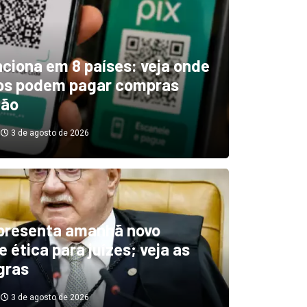
unciona em 8 países: veja onde
ros podem pagar compras
tão
3 de agosto de 2026
boletim indica El Niño ‘muit
’ diminuindo chuvas e
presenta amanhã novo
 ética para juízes; veja as
cando secas de rios
gras
3 de agosto de 2026
3 de agosto de 2026