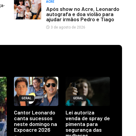
ACRE
ça-
Após show no Acre, Leonardo
autografa e doa violão para
ajudar irmãos Pedro e Tiago
3 de agosto de 2026
GERAL
GERAL
Cantor Leonardo
Lei autoriza
canta sucessos
venda de spray de
neste domingo na
pimenta para
Expoacre 2026
segurança das
mulheres