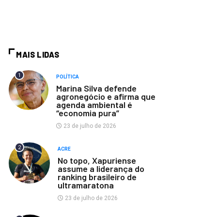
MAIS LIDAS
1
POLÍTICA
Marina Silva defende
agronegócio e afirma que
agenda ambiental é
“economia pura”
23 de julho de 2026
2
ACRE
No topo, Xapuriense
assume a liderança do
ranking brasileiro de
ultramaratona
23 de julho de 2026