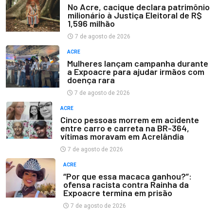
No Acre, cacique declara patrimônio
milionário à Justiça Eleitoral de R$
1,596 milhão
7 de agosto de 2026
ACRE
Mulheres lançam campanha durante
a Expoacre para ajudar irmãos com
doença rara
7 de agosto de 2026
ACRE
Cinco pessoas morrem em acidente
entre carro e carreta na BR-364,
vítimas moravam em Acrelândia
7 de agosto de 2026
ACRE
“Por que essa macaca ganhou?”:
ofensa racista contra Rainha da
Expoacre termina em prisão
7 de agosto de 2026