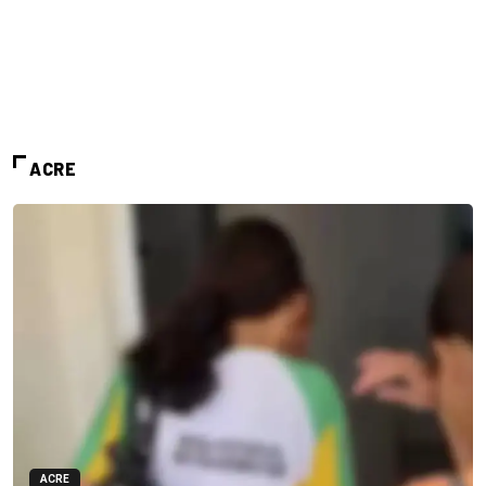
ACRE
ACRE