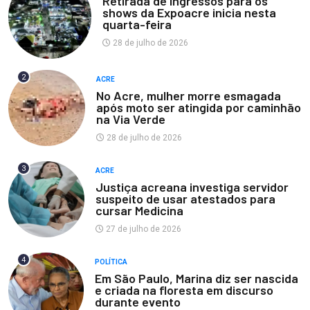
Retirada de ingressos para os
shows da Expoacre inicia nesta
quarta-feira
28 de julho de 2026
2
ACRE
No Acre, mulher morre esmagada
após moto ser atingida por caminhão
na Via Verde
28 de julho de 2026
3
ACRE
Justiça acreana investiga servidor
suspeito de usar atestados para
cursar Medicina
27 de julho de 2026
4
POLÍTICA
Em São Paulo, Marina diz ser nascida
e criada na floresta em discurso
durante evento