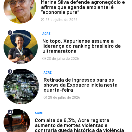
Marina Silva defende agronegócio e
afirma que agenda ambiental é
“economia pura”
23 de julho de 2026
2
ACRE
No topo, Xapuriense assume a
liderança do ranking brasileiro de
ultramaratona
23 de julho de 2026
3
ACRE
Retirada de ingressos para os
shows da Expoacre inicia nesta
quarta-feira
28 de julho de 2026
4
ACRE
Com alta de 6,3%, Acre registra
aumento de mortes violentas e
contraria queda histórica da violência