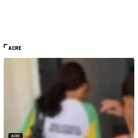
ACRE
ACRE