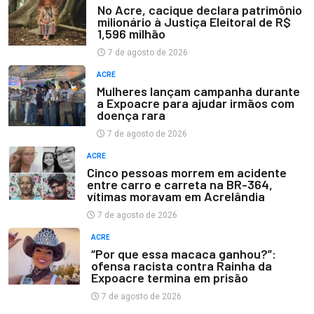
No Acre, cacique declara patrimônio
milionário à Justiça Eleitoral de R$
1,596 milhão
7 de agosto de 2026
ACRE
Mulheres lançam campanha durante
a Expoacre para ajudar irmãos com
doença rara
7 de agosto de 2026
ACRE
Cinco pessoas morrem em acidente
entre carro e carreta na BR-364,
vítimas moravam em Acrelândia
7 de agosto de 2026
ACRE
“Por que essa macaca ganhou?”:
ofensa racista contra Rainha da
Expoacre termina em prisão
7 de agosto de 2026