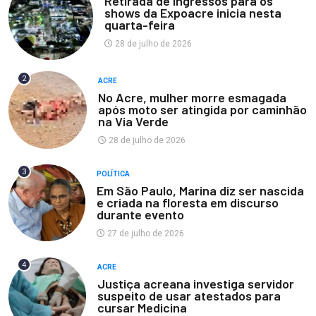
Retirada de ingressos para os
shows da Expoacre inicia nesta
quarta-feira
28 de julho de 2026
2
ACRE
No Acre, mulher morre esmagada
após moto ser atingida por caminhão
na Via Verde
28 de julho de 2026
3
POLÍTICA
Em São Paulo, Marina diz ser nascida
e criada na floresta em discurso
durante evento
27 de julho de 2026
4
ACRE
Justiça acreana investiga servidor
suspeito de usar atestados para
cursar Medicina